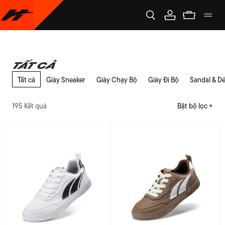
Tất cả
Tất cả
Giày Sneaker
Giày Chạy Bộ
Giày Đi Bộ
Sandal & D
195 Kết quả
Bật bộ lọc +