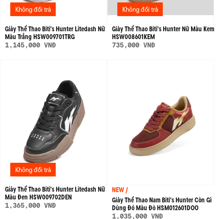
Không đổi trả
Không đổi trả
Giày Thể Thao Biti's Hunter Litedash Nữ
Giày Thể Thao Biti's Hunter Nữ Màu Kem
Màu Trắng HSW009701TRG
HSW008601KEM
1,145,000 VNĐ
735,000 VNĐ
Không đổi trả
Giày Thể Thao Biti's Hunter Litedash Nữ
NEW /
Màu Đen HSW009702DEN
Giày Thể Thao Nam Biti's Hunter Còn Gì
1,365,000 VNĐ
Dùng Đó Màu Đỏ HSM012601DOO
1,035,000 VNĐ