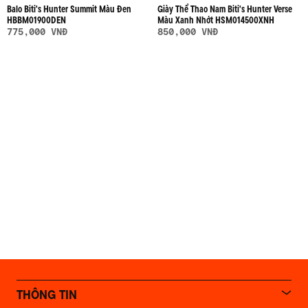
Balo Biti's Hunter Summit Màu Đen
Giày Thể Thao Nam Biti's Hunter Verse
HBBM01900DEN
Màu Xanh Nhớt HSM014500XNH
775,000 VNĐ
850,000 VNĐ
THÔNG TIN