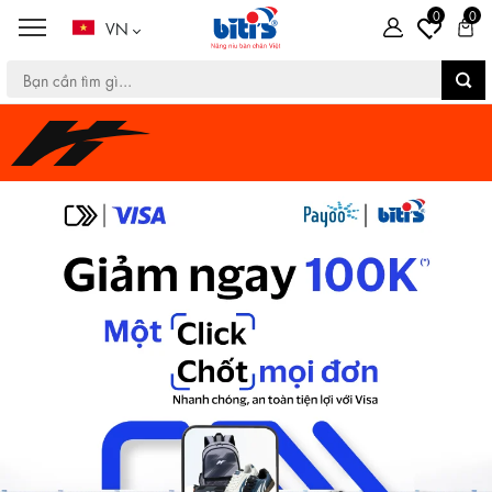
0
0
VN