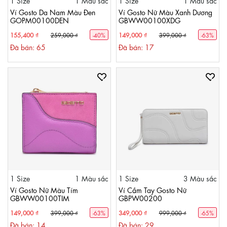
1 Size
1 Màu sắc
1 Size
1 Màu sắc
Ví Gosto Da Nam Màu Đen
Ví Gosto Nữ Màu Xanh Dương
GOPM00100DEN
GBWW00100XDG
155,400 ₫
149,000 ₫
259,000 ₫
-40%
399,000 ₫
-63%
Đã bán: 65
Đã bán: 17
1 Size
1 Màu sắc
1 Size
3 Màu sắc
Ví Gosto Nữ Màu Tím
Ví Cầm Tay Gosto Nữ
GBWW00100TIM
GBPW00200
149,000 ₫
349,000 ₫
399,000 ₫
-63%
999,000 ₫
-65%
Đã bán: 14
Đã bán: 29