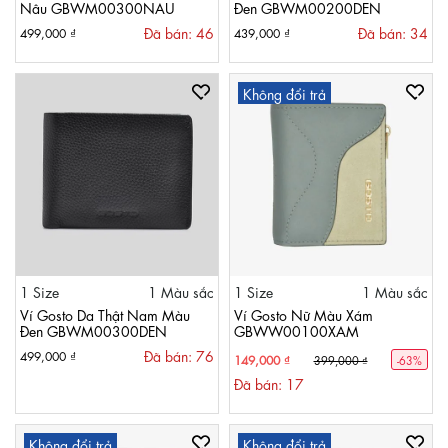
Nâu GBWM00300NAU
Đen GBWM00200DEN
Đã bán: 46
Đã bán: 34
499,000 ₫
439,000 ₫
Không đổi trả
1 Size
1 Màu sắc
1 Size
1 Màu sắc
Ví Gosto Da Thật Nam Màu
Ví Gosto Nữ Màu Xám
Đen GBWM00300DEN
GBWW00100XAM
Đã bán: 76
499,000 ₫
149,000 ₫
399,000 ₫
-63%
Đã bán: 17
Không đổi trả
Không đổi trả