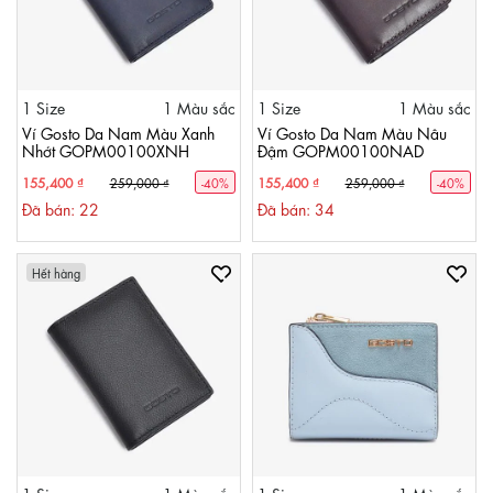
1 Size
1 Màu sắc
1 Size
1 Màu sắc
Ví Gosto Da Nam Màu Xanh
Ví Gosto Da Nam Màu Nâu
Nhớt GOPM00100XNH
Đậm GOPM00100NAD
155,400 ₫
155,400 ₫
259,000 ₫
-40%
259,000 ₫
-40%
Đã bán: 22
Đã bán: 34
Hết hàng