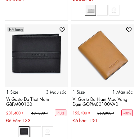
Hết hàng
1 Size
3 Màu sắc
1 Size
1 Màu sắc
Ví Gosto Da Thật Nam
Ví Gosto Da Nam Màu Vàng
GBPM00100
Đậm GOPM00100VAD
281,400 ₫
155,400 ₫
469,000 ₫
-40%
259,000 ₫
-40%
Đã bán: 133
Đã bán: 130