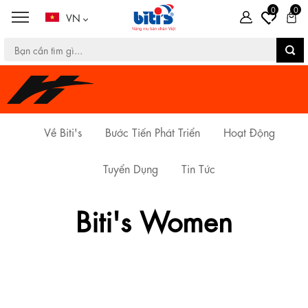
0
0
VN
Về Biti's
Bước Tiến Phát Triển
Hoạt Động
Tuyển Dụng
Tin Tức
Biti's Women