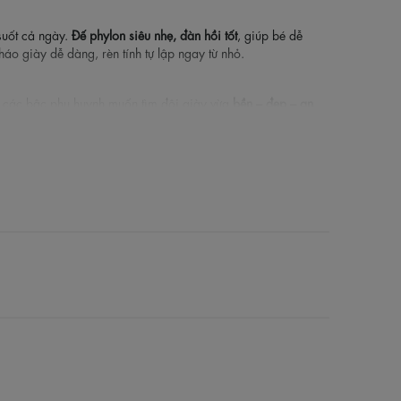
 suốt cả ngày.
Đế phylon siêu nhẹ, đàn hồi tốt
, giúp bé dễ
áo giày dễ dàng, rèn tính tự lập ngay từ nhỏ.
o các bậc phụ huynh muốn tìm đôi giày vừa
bền – đẹp – an