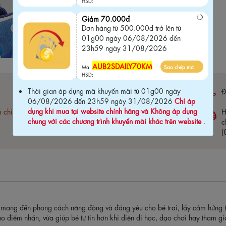
HSD:
Giảm 70.000đ
Đơn hàng từ 500.000đ trở lên từ
01g00 ngày 06/08/2026 đến
23h59 ngày 31/08/2026
AUB2SDAILY70KM
Mã:
Sao chép mã
HSD:
Thời gian áp dụng mã khuyến mãi từ 01g00 ngày
Bảo hành 03 tháng (
click xem chi tiết
)
Đ
06/08/2026 đến 23h59 ngày 31/08/2026
Chỉ áp
dụng khi mua tại website chính hãng và Không áp dụng
m chi
Free ship đơn hàng 1.5 Triệu
H
chung với các chương trình khuyến mãi khác trên website
.
c
(
mang đến phong cách năng động và đáng yêu cho bé trai, lấy cảm hứng từ 
a tạo điểm nhấn, vừa giúp bé tự tin hơn khi diện đi học, dạo chơi hay tham g