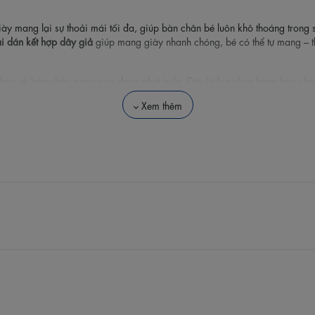
giày mang lại sự thoải mái tối đa, giúp bàn chân bé luôn khô thoáng trong
i dán kết hợp dây giả
giúp mang giày nhanh chóng, bé có thể tự mang – th
bảo vệ bàn chân trong giai đoạn phát triển. Đây là lựa chọn hoàn hảo ch
Xem thêm
, tăng sự thích thú cho bé.
ng phục.
đẹp.
 nhảy thoải mái.
iển.