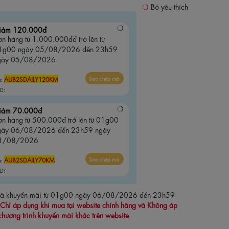
Bỏ yêu thích
iảm 120.000đ
n hàng từ 1.000.000đđ trở lên từ
1g00 ngày 05/08/2026 đến 23h59
gày 05/08/2026
AUB2SDAILY120KM
Sao chép mã
ã:
D:
iảm 70.000đ
ơn hàng từ 500.000đ trở lên từ 01g00
gày 06/08/2026 đến 23h59 ngày
1/08/2026
AUB2SDAILY70KM
Sao chép mã
ã:
D:
 mã khuyến mãi từ 01g00 ngày 06/08/2026 đến 23h59
Chỉ áp dụng khi mua tại website chính hãng và Không áp
chương trình khuyến mãi khác trên website
.