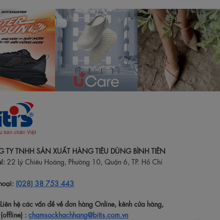
 TY TNHH SẢN XUẤT HÀNG TIÊU DÙNG BÌNH TIÊN
ỉ:
22 Lý Chiêu Hoàng, Phường 10, Quận 6, TP. Hồ Chí
hoại:
(028) 38 753 443
:Liên hệ các vấn đề về đơn hàng Online, kênh cửa hàng,
(offline) :
chamsockhachhang@bitis.com.vn