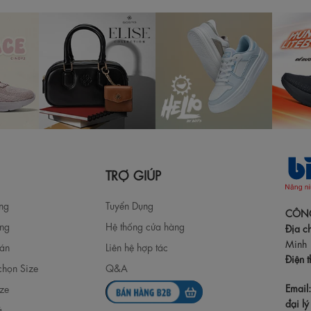
TRỢ GIÚP
àng
Tuyển Dụng
CÔNG
àng
Hệ thống cửa hàng
Địa ch
Minh
oán
Liên hệ hợp tác
Điện t
chọn Size
Q&A
Email
ize
đại lý 
ả