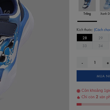
Trắng
Xanh D
Kích thước:
(Cách chọn
28
29
33
34
MUA N
Còn khoảng
1
gi
Chỉ còn
2
sản ph