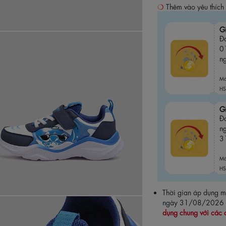
Thêm vào yêu thích
G
Đơ
0
n
M
HS
G
Đ
n
3
M
HS
Thời gian áp dụng
ngày 31/08/2026
dụng chung với các 