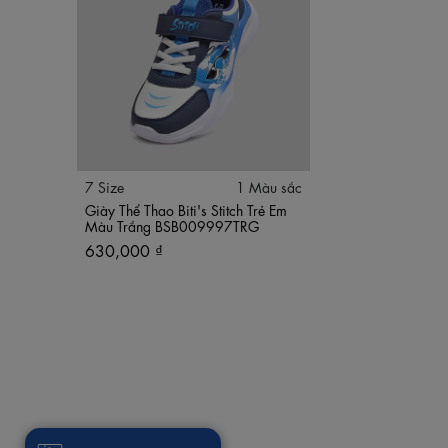
Màu sắc: Trắng – Xanh Navy
Chất liệu: Da PU + Vải lưới thoáng khí
Đế: Phylon siêu nhẹ, chống trơn trượt
Kiểu dáng: Giày thể thao trẻ em
Size: 28 – 34
7 Size
1 Màu sắc
Giày Thể Thao Biti's Stitch Trẻ Em
Màu Trắng BSB009997TRG
630,000 ₫