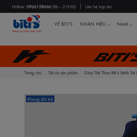
Hotline:
0966158666
(8h – 21h30)
Liên hệ hợp tác
VỀ BITI'S
NHÃN HIỆU
NAM
Biti
Trang chủ
Tất cả sản phẩm
Giày Thể Thao Biti's Stitch
Không đổi trả