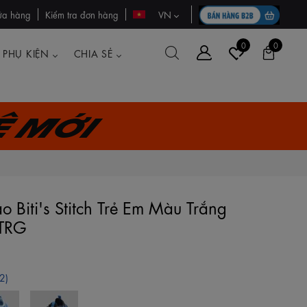
ửa hàng
Kiểm tra đơn hàng
VN
0
0
PHỤ KIỆN
CHIA SẺ
ệ mới
o Biti's Stitch Trẻ Em Màu Trắng
TRG
2)