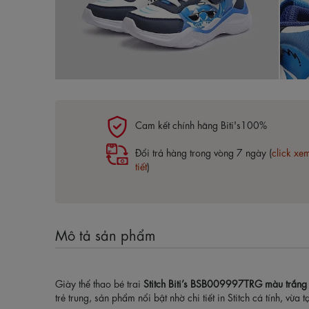
Cam kết chính hãng Biti's100%
Đổi trả hàng trong vòng 7 ngày (
click xe
tiết
)
Mô tả sản phẩm
Giày thể thao bé trai
Stitch Biti’s BSB009997TRG màu trắng
trẻ trung, sản phẩm nổi bật nhờ chi tiết in Stitch cá tính, vừ