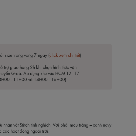
ổi size trong vòng 7 ngày (
click xem chi tiết
)
ỗ trợ giao hàng 2h khi chọn hình thức vận
huyển Grab. Áp dụng khu vực HCM T2 - T7
8H00 - 11H00 và 14H00 - 16H00)
nhân vật Stitch tinh nghịch. Với phối màu trắng – xanh navy
ia các hoạt động ngoài trời.