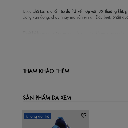
Được chế tác từ
chất liệu da PU kết hợp vải lưới thoáng khí
, 
dàng vận động, chạy nhảy mà vẫn êm ái. Đặc biệt,
phần qua
Thiết kế form ôm vừa vặn, ôm chân nhưng không gây gò bó, 
toàn
cho bé yêu của mình.
Đặc điểm nổi bật
Thiết kế Stitch năng động: In nhân vật Stitch ngộ nghĩnh
THAM KHẢO THÊM
Phối màu trắng – xanh navy trẻ trung, dễ phối hợp tra
Chất liệu da PU + vải lưới thoáng khí, mềm mại, bền 
Đế phylon nhẹ – êm – chống trơn trượt, hỗ trợ bé chạy
Quai dán tiện lợi, bé dễ dàng mang và tháo giày.
Form giày ôm chân, bảo vệ tốt trong giai đoạn phát tr
SẢN PHẨM ĐÃ XEM
Thông số kỹ thuật
Không đổi trả
Mã sản phẩm: BSB009997TRG
Thương hiệu: Biti’s
Dòng sản phẩm: Stitch Kids Collection