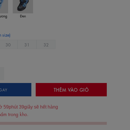
ương
Đen
 size)
30
31
32
THÊM VÀO GIỎ
GAY
ờ
59
phút
38
giây sẽ hết hàng
ẩm trong kho.