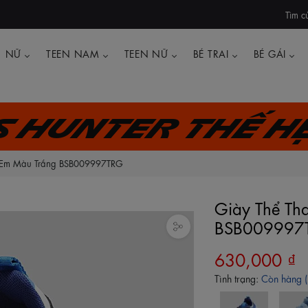
Tìm c
NỮ
TEEN NAM
TEEN NỮ
BÉ TRAI
BÉ GÁI
's Hunter thế h
 Trẻ Em Màu Trắng BSB009997TRG
Giày Thể Tha
BSB009997
630,000 ₫
Tình trạng:
Còn hàng (