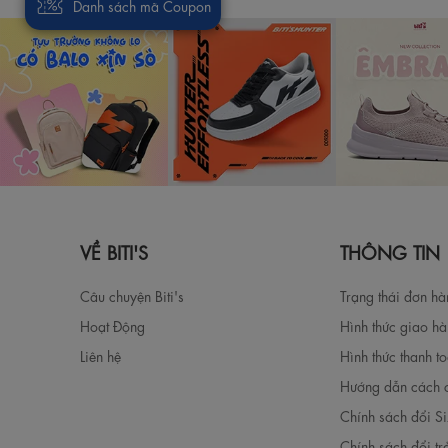
Danh sách mã Coupon
VỀ BITI'S
THÔNG TIN
Câu chuyện Biti's
Trạng thái đơn h
Hoạt Động
Hình thức giao h
Liên hệ
Hình thức thanh t
Hướng dẫn cách 
Chính sách đổi S
Chính sách đổi tr