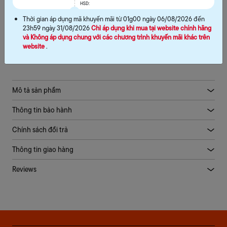
HSD:
MUA NGAY
Thời gian áp dụng mã khuyến mãi từ 01g00 ngày 06/08/2026 đến
23h59 ngày 31/08/2026
Chỉ áp dụng khi mua tại website chính hãng
và Không áp dụng chung với các chương trình khuyến mãi khác trên
THÊM VÀO GIỎ
website
.
Mô tả sản phẩm
Thông tin bảo hành
Chính sách đổi trả
Thông tin giao hàng
Reviews