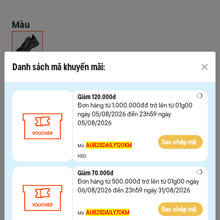
Màu
Danh sách mã khuyến mãi:
Chọn size
35
36
37
38
Giảm 120.000đ
39
35
36
37
Đơn hàng từ 1.000.000đđ trở lên từ 01g00
ngày 05/08/2026 đến 23h59 ngày
38
39
35
36
05/08/2026
Sao chép mã
37
38
39
AUB2SDAILY120KM
Mã:
HSD:
Giảm 70.000đ
Đơn hàng từ 500.000đ trở lên từ 01g00 ngày
06/08/2026 đến 23h59 ngày 31/08/2026
Hướng dẫn chọn size
Sao chép mã
AUB2SDAILY70KM
Mã: