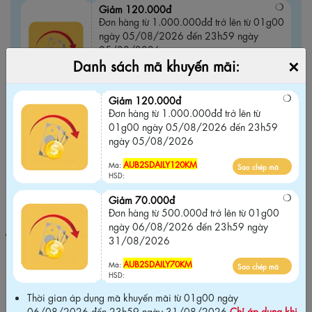
Giảm 120.000đ
Đơn hàng từ 1.000.000đđ trở lên từ 01g00
ngày 05/08/2026 đến 23h59 ngày
05/08/2026
×
Danh sách mã khuyến mãi:
AUB2SDAILY120KM
Sao chép mã
Mã:
HSD:
Giảm 120.000đ
Đơn hàng từ 1.000.000đđ trở lên từ
Giảm 70.000đ
01g00 ngày 05/08/2026 đến 23h59
Đơn hàng từ 500.000đ trở lên từ 01g00
ngày 05/08/2026
ngày 06/08/2026 đến 23h59 ngày
31/08/2026
AUB2SDAILY120KM
Mã:
Sao chép mã
HSD:
AUB2SDAILY70KM
Sao chép mã
Mã:
Giảm 70.000đ
HSD:
Đơn hàng từ 500.000đ trở lên từ 01g00
ngày 06/08/2026 đến 23h59 ngày
Thời gian áp dụng mã khuyến mãi từ 01g00 ngày 06/08/2026
31/08/2026
đến 23h59 ngày 31/08/2026
Chỉ áp dụng khi mua tại website
chính hãng và Không áp dụng chung với các chương trình khuyến
AUB2SDAILY70KM
Mã:
Sao chép mã
mãi khác trên website
.
HSD:
Thời gian áp dụng mã khuyến mãi từ 01g00 ngày
06/08/2026 đến 23h59 ngày 31/08/2026
Chỉ áp dụng khi