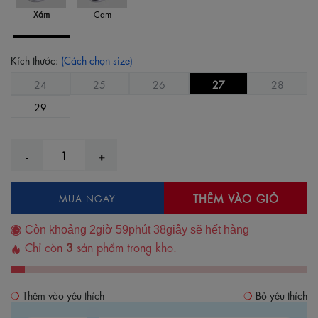
Xám
Cam
Kích thước:
(Cách chọn size)
24
25
26
27
28
29
THÊM VÀO GIỎ
MUA NGAY
Còn khoảng
2
giờ
59
phút
38
giây sẽ hết hàng
Chỉ còn
3
sản phẩm trong kho.
Thêm vào yêu thích
Bỏ yêu thích