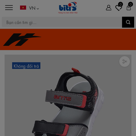
0
0
VN
Không đổi trả