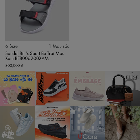
Sandal ôm sát bàn chân giúp bé
di chuyển linh hoạt, không bị trượt
gót hay lệch bàn chân khi chạy nhảy
. Bên cạnh đó, sản phẩm cũng
rất dễ vệ sinh – chỉ cần lau sạch bằng khăn ướt sau mỗi lần sử dụng.
✅ Đặc điểm nổi bật
6 Size
1 Màu sắc
Tone màu xám trung tính, dễ phối với nhiều loại trang phục
Sandal Biti's Sport Bé Trai Màu
Đế EVA phun nguyên khối siêu nhẹ, chống trơn trượt và
Xám BEB006200XAM
giảm chấn tốt
300,000 ₫
Quai dán bản lớn chắc chắn, giúp bé dễ dàng mang và
tháo
Thiết kế mở thoáng khí, không gây hầm bí khi đi lâu
Phù hợp cho bé trai từ 3 đến 6 tuổi, sử dụng linh hoạt khi
đi học, đi chơi, sinh hoạt hằng ngày
✅ Thông số kỹ thuật
Mã sản phẩm: BEB006200XAM
Thương hiệu: Biti’s
Loại sản phẩm: Giày sandal bé trai
Màu sắc: Xám