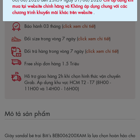
mua tại website chính hãng và Không áp dụng chung với các
chương trình khuyến mãi khác trên website
.
Cam kết chính hãng Biti's100%
Bảo hành 03 tháng (
click xem chi tiết
)
Đổi size trong vòng 7 ngày (
click xem chi tiết
)
Đổi trả hàng trong vòng 7 ngày (
click xem chi tiết
)
Free ship đơn hàng 1.5 Triệu
Hỗ trợ giao hàng 2h khi chọn hình thức vận chuyển
Grab. Áp dụng khu vực HCM T2 - T7 (8H00 -
11H00 và 14H00 - 16H00)
Mô tả sản phẩm
Giày sandal bé trai Biti’s BEB006200XAM là lựa chọn hoàn hảo cho