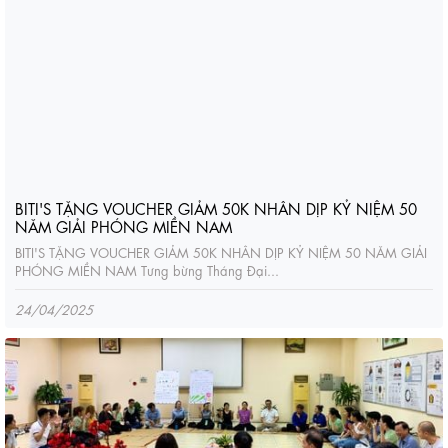
BITI'S TẶNG VOUCHER GIẢM 50K NHÂN DỊP KỶ NIỆM 50
NĂM GIẢI PHÓNG MIỀN NAM
BITI'S TẶNG VOUCHER GIẢM 50K NHÂN DỊP KỶ NIỆM 50 NĂM GIẢI
PHÓNG MIỀN NAM Tưng bừng Tháng Đại...
24/04/2025