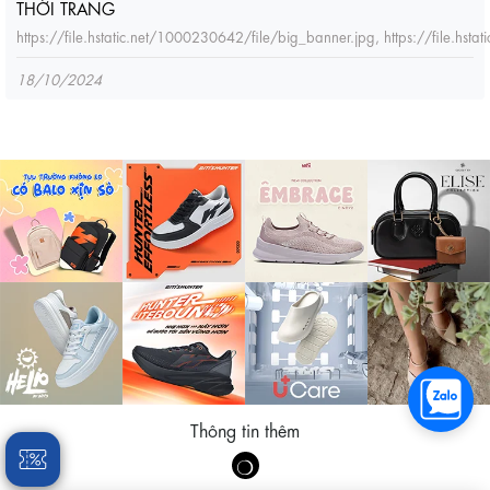
THỜI TRANG
https://file.hstatic.net/1000230642/file/big_banner.jpg, https://file.hs
18/10/2024
Thông tin thêm