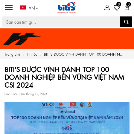
0
0
VN
Trang chủ
Tin tức
BITI'S ĐƯỢC VINH DANH TOP 100 DOANH N...
BITI'S ĐƯỢC VINH DANH TOP 100
DOANH NGHIỆP BỀN VỮNG VIỆT NAM
CSI 2024
bởi: Biti's
06 Tháng 12, 2024