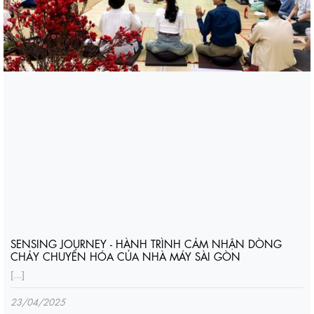
SENSING JOURNEY - HÀNH TRÌNH CẢM NHẬN DÒNG
CHẢY CHUYỂN HÓA CỦA NHÀ MÁY SÀI GÒN
[...]
23/04/2025