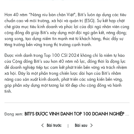
Hơn 40 năm “Nâng niu bàn chân Việt", Biti’s luôn áp dụng các tiêu
chuẩn cao về môi trường, xã hội và quản trị (ESG). Sự kết hợp chặt
chẽ giữa mục tiêu kinh doanh và phúc lợi của đội ngũ nhân viên cùng
cộng đồng đã giúp Biti’s xây dựng một đội ngũ gắn kết, năng động;
song song, tạo dựng niềm tin mạnh mẽ từ khách hàng, thúc đẩy sự
tăng trưởng bền vững trong thị trường cạnh tranh.
Được vinh danh trong Top 100 CSI 2024 không chỉ là niềm tự hào
của Cộng đồng Biti’s sau hơn 40 năm nỗ lực, đồng thời là động lực
để doanh nghiệp tiếp tục cam kết phát triển bền vững và trách nhiệm
xã hội. Đây là một phần trong chiến lược dài hạn của Biti’s nhằm
nâng cao sản xuất kinh doanh, phát triển các sáng kiến bền vững,
góp phần xây dựng một tương lai tốt đẹp cho cộng đồng và hành
tinh.
BITI'S ĐƯỢC VINH DANH TOP 100 DOANH NGHIỆP BỀN VỮNG VIỆT NAM CSI 2024
Đang xem:
Bài trước
Bài sau