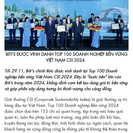
BITI'S ĐƯỢC VINH DANH TOP 100 DOANH NGHIỆP BỀN VỮNG
VIỆT NAM CSI 2024
Tối 29.11, Biti's chính thức được vinh danh tại Top 100 Doanh
nghiệp bền vững Việt Nam CSI 2024. Đây là “bước tiến” lớn của
Biti’s trong năm 2024, khẳng định cam kết tạo dựng giá trị bền vững
và góp phần xây dựng tương lai thịnh vượng cho cộng đồng.
Giải thưởng CSI (Corporate Sustainability Index) là giải thưởng uy tín
hàng đầu tại Việt Nam. Top 100 Doanh nghiệp Bền vững 2024
được chọn dựa trên 153 chỉ số quan trọng, tập trung vào hiệu quả
quản trị, tuân thủ pháp luật môi trường, ứng phó biến đổi khí hậu,
truyền thông nội bộ; đồng thời, tình hình nhân sự, ngân sách, quan hệ
khách hàng và cộng đồng cũng là những yếu tố không thể thiếu trong