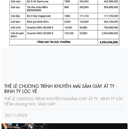
THỂ LỆ CHƯƠNG TRÌNH KHUYẾN MÃI SẮM GIÀY ẤT TỴ -
RINH TỶ LỘC VỀ
THỂ LỆ CHƯƠNG TRÌNH KHUYẾN MẠISẮM GIÀY ẤT TỴ - RINH TỶ LỘC
VỀTên chương trình: SẮM GIÀY...
30/11/2024