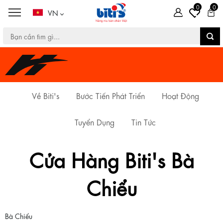
0
0
VN
Về Biti's
Bước Tiến Phát Triển
Hoạt Động
Tuyển Dụng
Tin Tức
Cửa Hàng Biti's Bà
Chiểu
Bà Chiểu