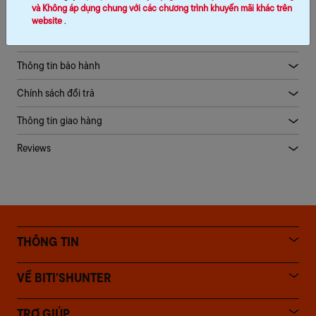
và Không áp dụng chung với các chương trình khuyến mãi khác trên
website
.
Mô tả sản phẩm
Thông tin bảo hành
Chính sách đổi trả
Thông tin giao hàng
Reviews
THÔNG TIN
VỀ BITI’SHUNTER
TRỢ GIÚP