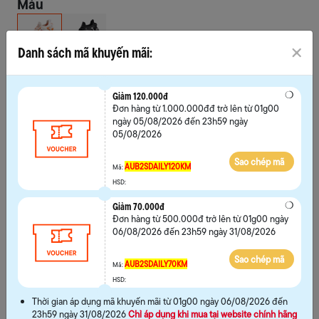
Màu
Danh sách mã khuyến mãi:
Chọn size
39
40
41
42
Giảm 120.000đ
Đơn hàng từ 1.000.000đđ trở lên từ 01g00
43
44
45
ngày 05/08/2026 đến 23h59 ngày
05/08/2026
Sao chép mã
AUB2SDAILY120KM
Mã:
HSD:
Giảm 70.000đ
Hướng dẫn chọn size
Đơn hàng từ 500.000đ trở lên từ 01g00 ngày
06/08/2026 đến 23h59 ngày 31/08/2026
MUA NGAY
Sao chép mã
AUB2SDAILY70KM
Mã:
HSD:
THÊM VÀO GIỎ
Thời gian áp dụng mã khuyến mãi từ 01g00 ngày 06/08/2026 đến
23h59 ngày 31/08/2026
Chỉ áp dụng khi mua tại website chính hãng