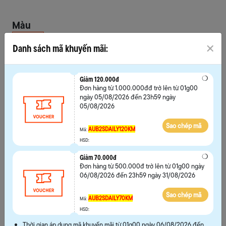
Màu
Danh sách mã khuyến mãi:
Chọn size
Giảm 120.000đ
39
40
41
42
Đơn hàng từ 1.000.000đđ trở lên từ 01g00
ngày 05/08/2026 đến 23h59 ngày
43
44
45
05/08/2026
Sao chép mã
AUB2SDAILY120KM
Mã:
HSD:
Giảm 70.000đ
Đơn hàng từ 500.000đ trở lên từ 01g00 ngày
Hướng dẫn chọn size
06/08/2026 đến 23h59 ngày 31/08/2026
Sao chép mã
AUB2SDAILY70KM
Mã:
MUA NGAY
HSD:
THÊM VÀO GIỎ
Thời gian áp dụng mã khuyến mãi từ 01g00 ngày 06/08/2026 đến