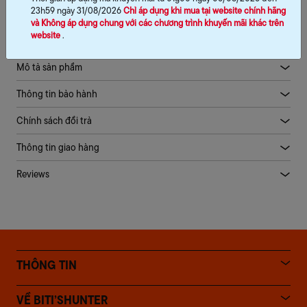
23h59 ngày 31/08/2026
Chỉ áp dụng khi mua tại website chính hãng
và Không áp dụng chung với các chương trình khuyến mãi khác trên
website
.
Mô tả sản phẩm
Thông tin bảo hành
Chính sách đổi trả
Thông tin giao hàng
Reviews
THÔNG TIN
VỀ BITI’SHUNTER