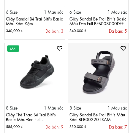
6 Size
1 Màu sắc
6 Size
1 Màu sắc
Giày Sandal Bé Trai Biti's Basic
Giày Sandal Bé Trai Biti's Basic
Màu Xám Đậm
Màu Đen Full BEB008000DEF
BEB008000XAD
Đã bán: 3
Đã bán: 5
340,000 ₫
340,000 ₫
Mới
8 Size
1 Màu sắc
8 Size
1 Màu sắc
Giày Thể Thao Bé Trai Biti's
Giày Sandal Bé Trai Biti's Màu
Basic Màu Đen Full
Xám BEB002201XAM
BSB010700DEF
Đã bán: 9
Đã bán: 7
585,000 ₫
330,000 ₫