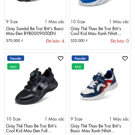
9 Size
1 Màu sắc
10 Size
1 Màu sắc
Giày Sandal Bé Trai Biti's Basic
Giày Thể Thao Bé Trai Biti's
Màu Đen BYB000900DEN
Cool Kid Màu Xanh Nhớt
BSB011300XNH
Đã bán: 4
Đã bán: 0
370,000 ₫
525,000 ₫
Preorder
Preorder
Mới
Mới
10 Size
1 Màu sắc
9 Size
1 Màu sắc
Giày Thể Thao Bé Trai Biti's
Giày Thể Thao Bé Trai Biti's
Cool Kid Màu Đen Full
Basic Màu Xanh Nhớt
BSB011300DEF
BSB011500XNH