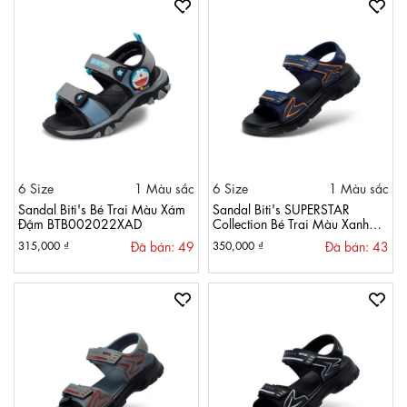
6 Size
1 Màu sắc
6 Size
1 Màu sắc
Sandal Biti's Bé Trai Màu Xám
Sandal Biti's SUPERSTAR
Đậm BTB002022XAD
Collection Bé Trai Màu Xanh
Nhớt BPB000500XNH
Đã bán: 49
Đã bán: 43
315,000 ₫
350,000 ₫