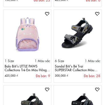
1 Size
1 Màu sắc
6 Size
1 Màu sắc
Balo Biti's LITTLE PAWS
Sandal Biti's Bé Trai
Collections Trẻ Em Màu Hồng
SUPERSTAR Collection Màu
BBBG02100HOG
Xám BPB002300XAM
Đã bán: 9
Đã bán: 28
425,000 ₫
300,000 ₫