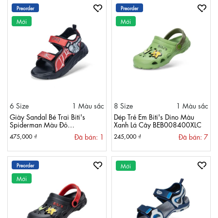
Preorder
Preorder
Mới
Mới
6 Size
1 Màu sắc
8 Size
1 Màu sắc
Giày Sandal Bé Trai Biti's
Dép Trẻ Em Biti's Dino Màu
Spiderman Màu Đỏ
Xanh Lá Cây BEB008400XLC
BEB008598DOO
Đã bán: 1
Đã bán: 7
475,000 ₫
245,000 ₫
Preorder
Mới
Mới