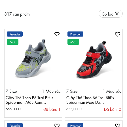
317
sản phẩm
Bộ lọc
Preorder
Preorder
Mới
Mới
7 Size
1 Màu sắc
7 Size
1 Màu sắc
Giày Thể Thao Bé Trai Biti's
Giày Thể Thao Bé Trai Biti's
Spiderman Màu Xám
Spiderman Màu Đỏ
BSB011498XAM
BSB011498DOO
Đã bán: 1
Đã bán: 0
655,000 ₫
655,000 ₫
Preorder
Preorder