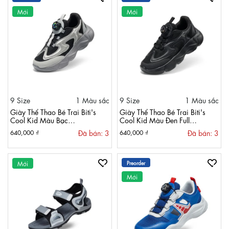
Mới
Mới
9 Size
1 Màu sắc
9 Size
1 Màu sắc
Giày Thể Thao Bé Trai Biti's
Giày Thể Thao Bé Trai Biti's
Cool Kid Màu Bạc
Cool Kid Màu Đen Full
BSB011000BAC
BSB011000DEF
Đã bán: 3
Đã bán: 3
640,000 ₫
640,000 ₫
Mới
Preorder
Mới