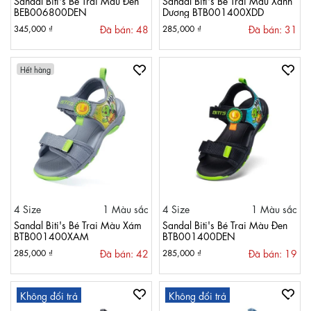
BEB006800DEN
Dương BTB001400XDD
Đã bán: 48
Đã bán: 31
345,000 ₫
285,000 ₫
Hết hàng
4 Size
1 Màu sắc
4 Size
1 Màu sắc
Sandal Biti's Bé Trai Màu Xám
Sandal Biti's Bé Trai Màu Đen
BTB001400XAM
BTB001400DEN
Đã bán: 42
Đã bán: 19
285,000 ₫
285,000 ₫
Không đổi trả
Không đổi trả