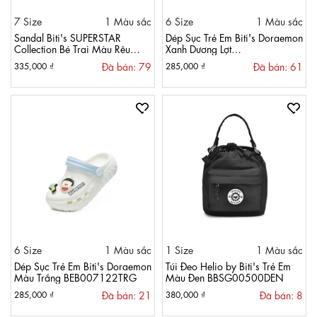
7 Size
1 Màu sắc
6 Size
1 Màu sắc
Sandal Biti's SUPERSTAR
Dép Sục Trẻ Em Biti's Doraemon
Collection Bé Trai Màu Rêu
Xanh Dương Lợt
BEB006900REU
BEB007122XDL
Đã bán: 79
Đã bán: 61
335,000 ₫
285,000 ₫
6 Size
1 Màu sắc
1 Size
1 Màu sắc
Dép Sục Trẻ Em Biti's Doraemon
Túi Đeo Helio by Biti's Trẻ Em
Màu Trắng BEB007122TRG
Màu Đen BBSG00500DEN
Đã bán: 21
Đã bán: 8
285,000 ₫
380,000 ₫