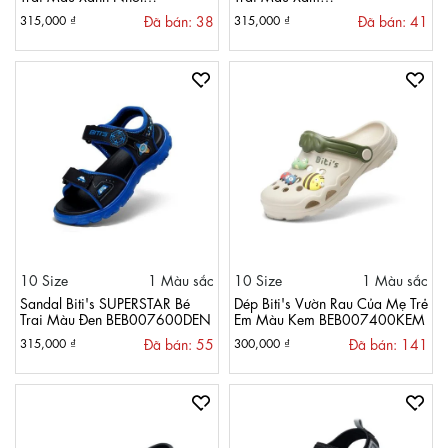
BEB007600XNH
BEB007600XAM
Đã bán: 38
Đã bán: 41
315,000 ₫
315,000 ₫
10 Size
1 Màu sắc
10 Size
1 Màu sắc
Sandal Biti's SUPERSTAR Bé
Dép Biti's Vườn Rau Của Mẹ Trẻ
Trai Màu Đen BEB007600DEN
Em Màu Kem BEB007400KEM
Đã bán: 55
Đã bán: 141
315,000 ₫
300,000 ₫