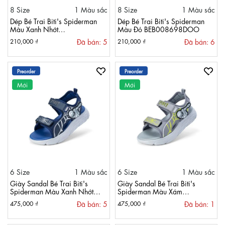
8 Size
1 Màu sắc
8 Size
1 Màu sắc
Dép Bé Trai Biti's Spiderman
Dép Bé Trai Biti's Spiderman
Màu Xanh Nhớt
Màu Đỏ BEB008698DOO
BEB008698XNH
Đã bán: 5
Đã bán: 6
210,000 ₫
210,000 ₫
Preorder
Preorder
Mới
Mới
6 Size
1 Màu sắc
6 Size
1 Màu sắc
Giày Sandal Bé Trai Biti's
Giày Sandal Bé Trai Biti's
Spiderman Màu Xanh Nhớt
Spiderman Màu Xám
BEB008598XNH
BEB008598XAM
Đã bán: 5
Đã bán: 1
475,000 ₫
475,000 ₫