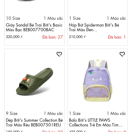
10 Size
1 Màu sắc
1 Size
1 Màu sắc
Giày Sandal Bé Trai Biti's Basic
Hộp Bút Spiderman Biti's Bé
Màu Bạc BEB007700BAC
Trai Màu Đen
BBWB00398DEN
Đã bán: 27
Đã bán: 1
320,000 ₫
210,000 ₫
9 Size
1 Màu sắc
1 Size
1 Màu sắc
Dép Biti's Summer Collection Bé
Balo Biti's LITTLE PAWS
Trai Màu Rêu BEB007501REU
Collections Trẻ Em Màu Tím
BBBG02100TIM
Đã bán: 23
Đã bán: 0
150,000 ₫
425,000 ₫