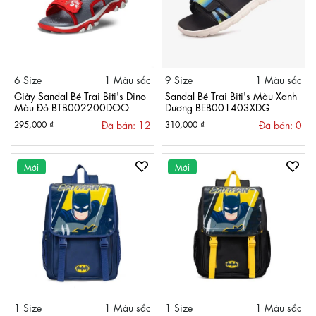
6 Size
1 Màu sắc
9 Size
1 Màu sắc
Giày Sandal Bé Trai Biti's Dino
Sandal Bé Trai Biti's Màu Xanh
Màu Đỏ BTB002200DOO
Dương BEB001403XDG
Đã bán: 12
Đã bán: 0
295,000 ₫
310,000 ₫
Mới
Mới
1 Size
1 Màu sắc
1 Size
1 Màu sắc