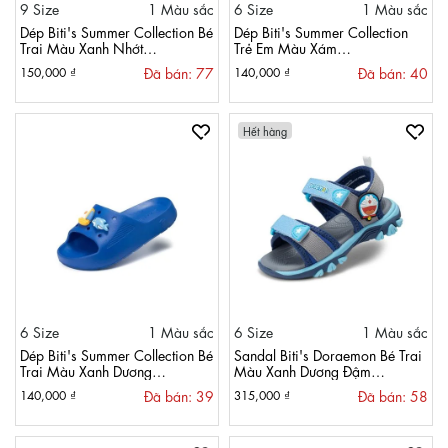
9 Size
1 Màu sắc
6 Size
1 Màu sắc
Dép Biti's Summer Collection Bé
Dép Biti's Summer Collection
Trai Màu Xanh Nhớt
Trẻ Em Màu Xám
BEB007501XNH
BEB007500XAM
Đã bán: 77
Đã bán: 40
150,000 ₫
140,000 ₫
Hết hàng
6 Size
1 Màu sắc
6 Size
1 Màu sắc
Dép Biti's Summer Collection Bé
Sandal Biti's Doraemon Bé Trai
Trai Màu Xanh Dương
Màu Xanh Dương Đậm
BEB007500XDG
BTB002022XDD
Đã bán: 39
Đã bán: 58
140,000 ₫
315,000 ₫