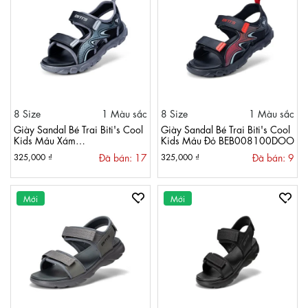
8 Size
1 Màu sắc
8 Size
1 Màu sắc
Giày Sandal Bé Trai Biti's Cool
Giày Sandal Bé Trai Biti's Cool
Kids Mảu Xám
Kids Mảu Đỏ BEB008100DOO
BEB008100XAM
Đã bán: 17
Đã bán: 9
325,000 ₫
325,000 ₫
Mới
Mới