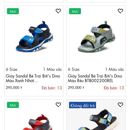
Mới
Mới
6 Size
1 Màu sắc
6 Size
1 Màu sắc
Giày Sandal Bé Trai Biti's Dino
Giày Sandal Bé Trai Biti's Dino
Màu Xanh Nhớt
Màu Rêu BTB002200REL
BTB002200XNH
Đã bán: 13
Đã bán: 13
295,000 ₫
295,000 ₫
Mới
Không đổi trả