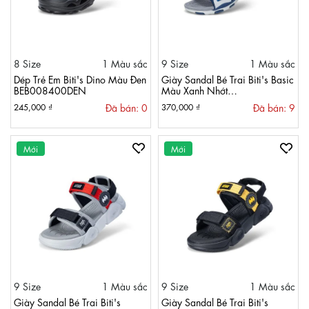
8 Size
1 Màu sắc
9 Size
1 Màu sắc
Dép Trẻ Em Biti's Dino Màu Đen
Giày Sandal Bé Trai Biti's Basic
BEB008400DEN
Màu Xanh Nhớt
BYB000900XNH
Đã bán: 0
Đã bán: 9
245,000 ₫
370,000 ₫
Mới
Mới
9 Size
1 Màu sắc
9 Size
1 Màu sắc
Giày Sandal Bé Trai Biti's
Giày Sandal Bé Trai Biti's