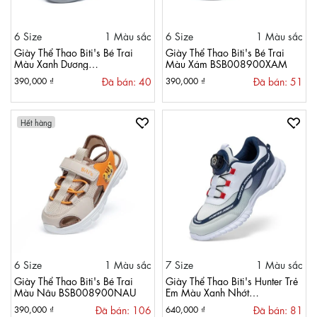
6 Size
1 Màu sắc
6 Size
1 Màu sắc
Giày Thể Thao Biti's Bé Trai
Giày Thể Thao Biti's Bé Trai
Màu Xanh Dương
Màu Xám BSB008900XAM
BSB008900XDG
Đã bán: 40
Đã bán: 51
390,000 ₫
390,000 ₫
Hết hàng
6 Size
1 Màu sắc
7 Size
1 Màu sắc
Giày Thể Thao Biti's Bé Trai
Giày Thể Thao Biti's Hunter Trẻ
Màu Nâu BSB008900NAU
Em Màu Xanh Nhớt
HSB000901XNH
Đã bán: 106
Đã bán: 81
390,000 ₫
640,000 ₫