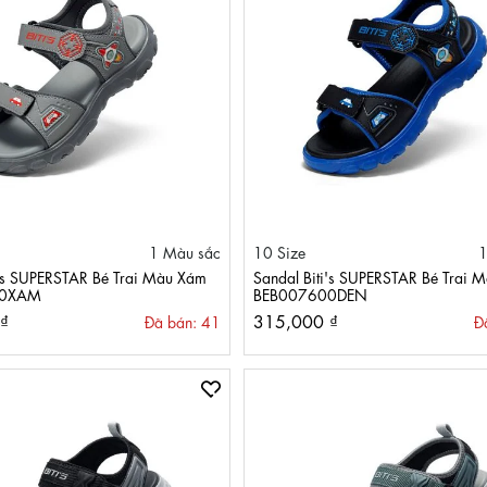
1 Màu sắc
10 Size
1
i's SUPERSTAR Bé Trai Màu Xám
Sandal Biti's SUPERSTAR Bé Trai 
00XAM
BEB007600DEN
₫
315,000 ₫
Đã bán: 41
Đ