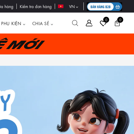
ửa hàng
Kiểm tra đơn hàng
VN
0
0
PHỤ KIỆN
CHIA SẺ
ệ mới