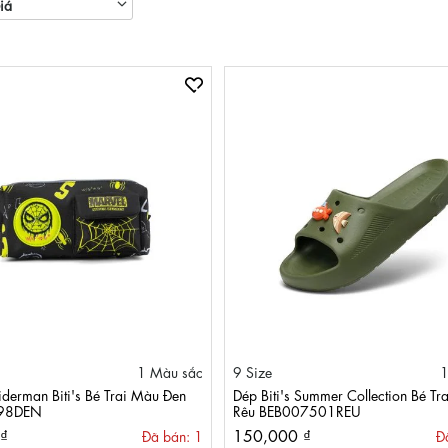
iá
33
34
35
45
1 Màu sắc
9 Size
1
iderman Biti's Bé Trai Màu Đen
Dép Biti's Summer Collection Bé Tr
98DEN
Rêu BEB007501REU
₫
150,000 ₫
Đã bán: 1
Đ