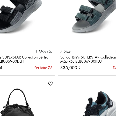
1 Màu sắc
7 Size
1
's SUPERSTAR Collection Bé Trai
Sandal Biti's SUPERSTAR Collection
BEB006900DEN
Màu Rêu BEB006900REU
₫
335,000 ₫
Đã bán: 78
Đ