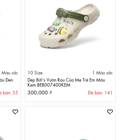
 Màu sắc
10 Size
1 Màu sắc
Màu Đen
Dép Biti's Vườn Rau Của Mẹ Trẻ Em Màu
Kem BEB007400KEM
300,000 ₫
ã bán: 55
Đã bán: 141