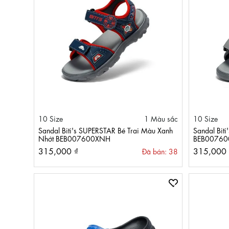
10 Size
1 Màu sắc
10 Size
Sandal Biti's SUPERSTAR Bé Trai Màu Xanh
Sandal Bit
Nhớt BEB007600XNH
BEB0076
315,000 ₫
315,000 
Đã bán: 38