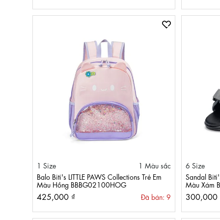
1 Size
1 Màu sắc
6 Size
Balo Biti's LITTLE PAWS Collections Trẻ Em
Sandal Biti
Màu Hồng BBBG02100HOG
Màu Xám 
425,000 ₫
300,000 
Đã bán: 9