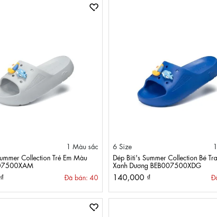
1 Màu sắc
6 Size
1
 Summer Collection Trẻ Em Màu
Dép Biti's Summer Collection Bé Tr
07500XAM
Xanh Dương BEB007500XDG
₫
140,000 ₫
Đã bán: 40
Đ