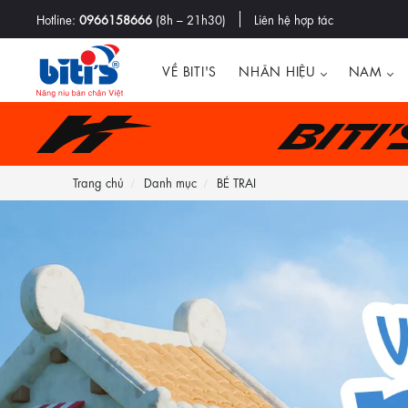
Hotline:
0966158666
(8h – 21h30)
Liên hệ hợp tác
VỀ BITI'S
NHÃN HIỆU
NAM
Biti
Trang chủ
Danh mục
BÉ TRAI