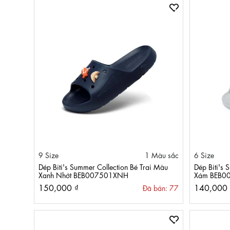
9 Size
1 Màu sắc
6 Size
Dép Biti's Summer Collection Bé Trai Màu
Dép Biti's
Xanh Nhớt BEB007501XNH
Xám BEB0
150,000 ₫
140,000 
Đã bán: 77