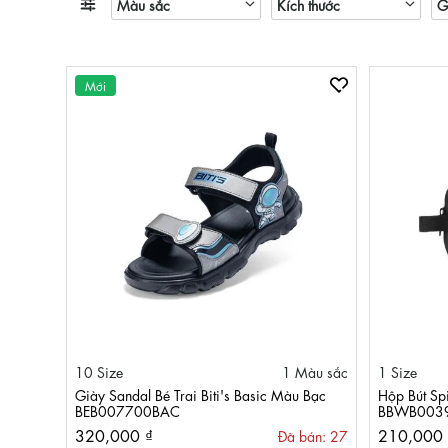
Màu sắc
Kích thước
G
Giá từ:
24
25
26
27
28
29
30
31
32
Mới
36
37
38
39
40
41
42
43
44
10 Size
1 Màu sắc
1 Size
Giày Sandal Bé Trai Biti's Basic Màu Bạc
Hộp Bút Sp
BEB007700BAC
BBWB003
320,000 ₫
210,000 
Đã bán: 27