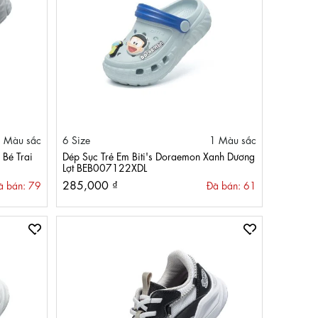
 Màu sắc
6 Size
1 Màu sắc
 Bé Trai
Dép Sục Trẻ Em Biti's Doraemon Xanh Dương
Lợt BEB007122XDL
285,000 ₫
ã bán: 79
Đã bán: 61