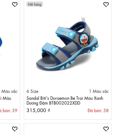
Hết hàng
 Màu sắc
6 Size
1 Màu sắc
ai Màu
Sandal Biti's Doraemon Bé Trai Màu Xanh
Dương Đậm BTB002022XDD
315,000 ₫
ã bán: 39
Đã bán: 58