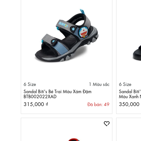
6 Size
1 Màu sắc
6 Size
Sandal Biti's Bé Trai Màu Xám Đậm
Sandal Biti
BTB002022XAD
Màu Xanh
315,000 ₫
350,000 
Đã bán: 49