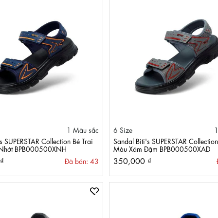
1 Màu sắc
6 Size
1
's SUPERSTAR Collection Bé Trai
Sandal Biti's SUPERSTAR Collection
 Nhớt BPB000500XNH
Màu Xám Đậm BPB000500XAD
₫
350,000 ₫
Đã bán: 43