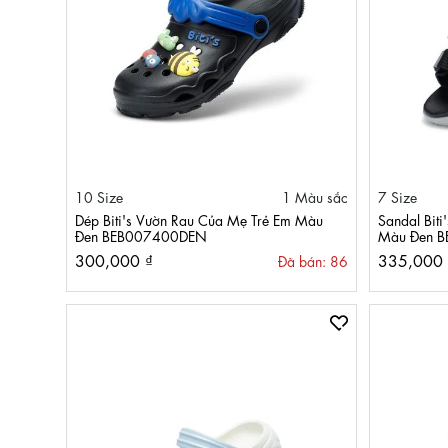
10 Size
1 Màu sắc
7 Size
Dép Biti's Vườn Rau Của Mẹ Trẻ Em Màu
Sandal Biti
Đen BEB007400DEN
Màu Đen 
300,000 ₫
335,000 
Đã bán: 86