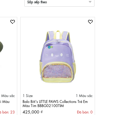
Sắp xếp theo
 Màu sắc
1 Size
1 Màu sắc
ai Màu
Balo Biti's LITTLE PAWS Collections Trẻ Em
Màu Tím BBBG02100TIM
425,000 ₫
ã bán: 23
Đã bán: 0