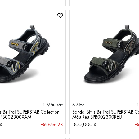
1 Màu sắc
6 Size
1
's Bé Trai SUPERSTAR Collection
Sandal Biti's Bé Trai SUPERSTAR Co
BPB002300XAM
Màu Rêu BPB002300REU
₫
300,000 ₫
Đã bán: 28
Đ