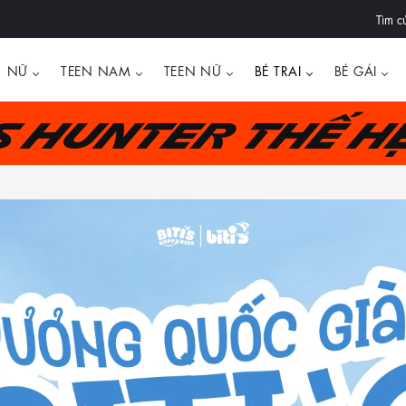
Tìm c
NỮ
TEEN NAM
TEEN NỮ
BÉ TRAI
BÉ GÁI
's Hunter thế h