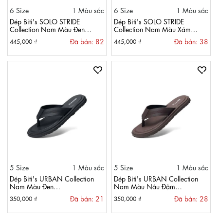
6 Size
1 Màu sắc
6 Size
1 Màu sắc
Dép Biti's SOLO STRIDE
Dép Biti's SOLO STRIDE
Collection Nam Màu Đen
Collection Nam Màu Xám
BTM002277DEN
BTM002277XAM
Đã bán: 82
Đã bán: 38
445,000 ₫
445,000 ₫
5 Size
1 Màu sắc
5 Size
1 Màu sắc
Dép Biti's URBAN Collection
Dép Biti's URBAN Collection
Nam Màu Đen
Nam Màu Nâu Đậm
BRM002900DEN
BRM002900NAD
Đã bán: 21
Đã bán: 28
350,000 ₫
350,000 ₫