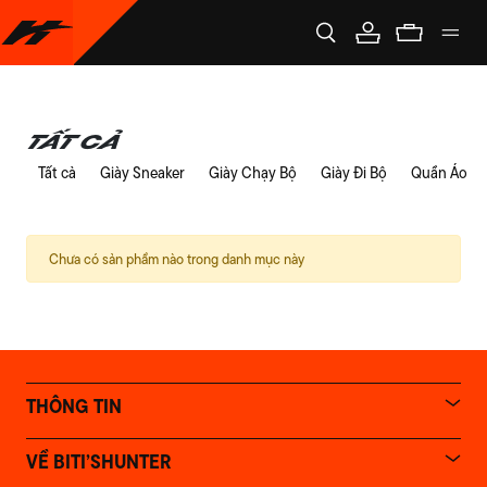
Tất cả
Tất cả
Giày Sneaker
Giày Chạy Bộ
Giày Đi Bộ
Quần Áo
Chưa có sản phẩm nào trong danh mục này
THÔNG TIN
VỀ BITI’SHUNTER