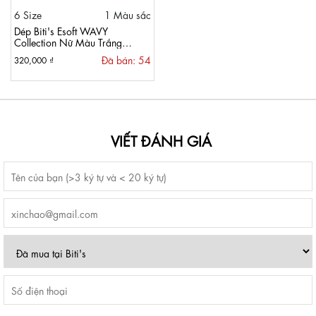
6 Size
1 Màu sắc
Dép Biti's Esoft WAVY
Collection Nữ Màu Trắng
BEW001105TRG
Đã bán: 54
320,000 ₫
VIẾT ĐÁNH GIÁ