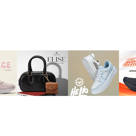
TRỢ GIÚP
àng
Tuyển Dụng