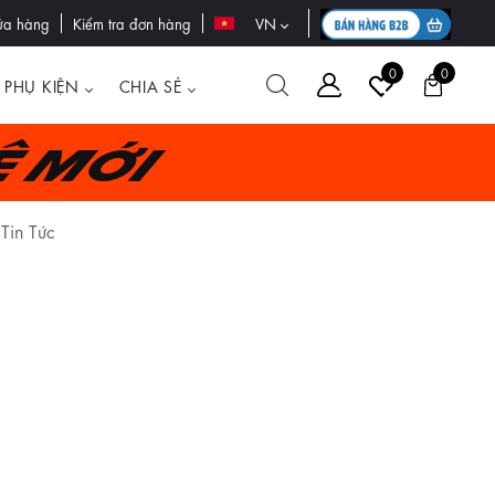
ửa hàng
Kiểm tra đơn hàng
VN
0
0
PHỤ KIỆN
CHIA SẺ
ệ mới
Tin Tức