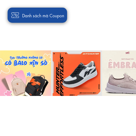
Danh sách mã Coupon
VỀ BITI'S
THÔNG TIN
Câu chuyện Biti's
Trạng thái đơn h