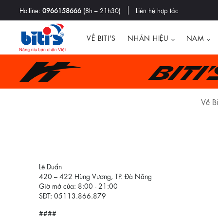
Hotline:
0966158666
(8h – 21h30)
Liên hệ hợp tác
VỀ BITI'S
NHÃN HIỆU
NAM
Biti
Về Bi
Lê Duẩn
420 – 422 Hùng Vương, TP. Đà Nẵng
Giờ mở cửa: 8:00 - 21:00
SĐT: 05113.866.879
####