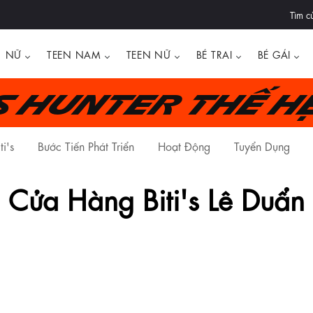
Tìm c
NỮ
TEEN NAM
TEEN NỮ
BÉ TRAI
BÉ GÁI
's Hunter thế h
ti's
Bước Tiến Phát Triển
Hoạt Động
Tuyển Dụng
Cửa Hàng Biti's Lê Duẩn