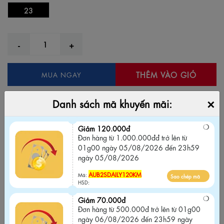
23
THÊM VÀO GIỎ
MUA NGAY
Thêm vào yêu thích
Bỏ yêu thích
×
Danh sách mã khuyến mãi:
Giảm 120.000đ
Đơn hàng từ 1.000.000đđ trở lên từ 01g00
Giảm 120.000đ
Đơn hàng từ 1.000.000đđ trở lên từ
ngày 05/08/2026 đến 23h59 ngày
01g00 ngày 05/08/2026 đến 23h59
05/08/2026
ngày 05/08/2026
AUB2SDAILY120KM
Sao chép mã
Mã:
AUB2SDAILY120KM
Mã:
Sao chép mã
HSD:
HSD:
Giảm 70.000đ
Giảm 70.000đ
Đơn hàng từ 500.000đ trở lên từ 01g00
Đơn hàng từ 500.000đ trở lên từ 01g00
ngày 06/08/2026 đến 23h59 ngày
ngày 06/08/2026 đến 23h59 ngày