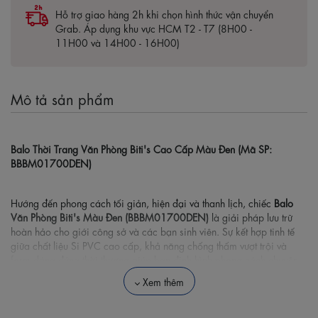
Hỗ trợ giao hàng 2h khi chọn hình thức vận chuyển
Grab. Áp dụng khu vực HCM T2 - T7 (8H00 -
11H00 và 14H00 - 16H00)
Mô tả sản phẩm
Balo Thời Trang Văn Phòng Biti's Cao Cấp Màu Đen (Mã SP:
BBBM01700DEN)
Hướng đến phong cách tối giản, hiện đại và thanh lịch, chiếc
Balo
Văn Phòng Biti's Màu Đen (BBBM01700DEN)
là giải pháp lưu trữ
hoàn hảo cho giới công sở và các bạn sinh viên. Sự kết hợp tinh tế
giữa chất liệu Si PVC cao cấp, khả năng chống thấm vượt trội và
form dáng đứng thời thượng giúp bạn định hình phong cách chuyên
nghiệp mỗi ngày khi đi làm, đi học hay đi công tác ngắn ngày.
Xem thêm
🌟 Điểm Nổi Bật Của Balo Văn Phòng