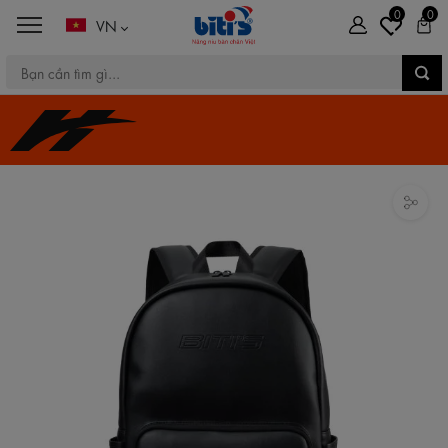
0
0
VN