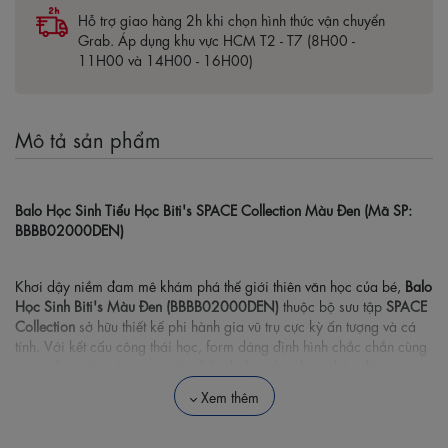
Hỗ trợ giao hàng 2h khi chọn hình thức vận chuyển
Grab. Áp dụng khu vực HCM T2 - T7 (8H00 -
11H00 và 14H00 - 16H00)
Mô tả sản phẩm
Balo Học Sinh Tiểu Học Biti's SPACE Collection Màu Đen (Mã SP:
BBBB02000DEN)
Khơi dậy niềm đam mê khám phá thế giới thiên văn học của bé,
Balo
Học Sinh Biti's Màu Đen (BBBB02000DEN)
thuộc bộ sưu tập
SPACE
Collection
sở hữu thiết kế phi hành gia vũ trụ cực kỳ ấn tượng và cá
tính. Với kết cấu công thái học, form dáng định hình chắc chắn cùng
ngăn chứa siêu rộng rãi, sản phẩm là lựa chọn hoàn hảo đáp ứng
trọn vẹn nhu cầu học tập, vui chơi hàng ngày của các bé học sinh
Xem thêm
cấp 1.