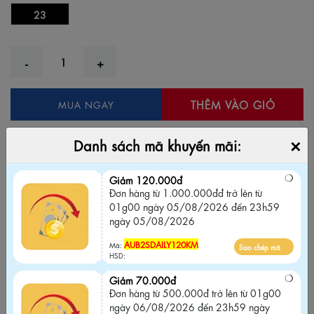
23
THÊM VÀO GIỎ
MUA NGAY
Thêm vào yêu thích
Bỏ yêu thích
×
Danh sách mã khuyến mãi:
Giảm 120.000đ
Đơn hàng từ 1.000.000đđ trở lên từ 01g00
Giảm 120.000đ
Đơn hàng từ 1.000.000đđ trở lên từ
ngày 05/08/2026 đến 23h59 ngày
01g00 ngày 05/08/2026 đến 23h59
05/08/2026
ngày 05/08/2026
AUB2SDAILY120KM
Sao chép mã
Mã:
AUB2SDAILY120KM
Mã:
Sao chép mã
HSD:
HSD:
Giảm 70.000đ
Giảm 70.000đ
Đơn hàng từ 500.000đ trở lên từ 01g00
Đơn hàng từ 500.000đ trở lên từ 01g00
ngày 06/08/2026 đến 23h59 ngày
ngày 06/08/2026 đến 23h59 ngày