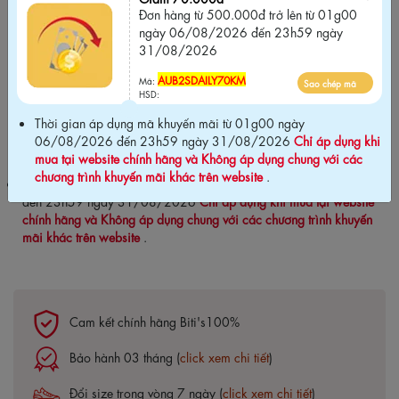
HSD:
Đơn hàng từ 500.000đ trở lên từ 01g00
ngày 06/08/2026 đến 23h59 ngày
Giảm 70.000đ
31/08/2026
Đơn hàng từ 500.000đ trở lên từ 01g00
ngày 06/08/2026 đến 23h59 ngày
AUB2SDAILY70KM
Mã:
Sao chép mã
31/08/2026
HSD:
Thời gian áp dụng mã khuyến mãi từ 01g00 ngày
AUB2SDAILY70KM
Sao chép mã
Mã:
06/08/2026 đến 23h59 ngày 31/08/2026
Chỉ áp dụng khi
HSD:
mua tại website chính hãng và Không áp dụng chung với các
chương trình khuyến mãi khác trên website
.
Thời gian áp dụng mã khuyến mãi từ 01g00 ngày 06/08/2026
đến 23h59 ngày 31/08/2026
Chỉ áp dụng khi mua tại website
chính hãng và Không áp dụng chung với các chương trình khuyến
mãi khác trên website
.
Cam kết chính hãng Biti's100%
Bảo hành 03 tháng (
click xem chi tiết
)
Đổi size trong vòng 7 ngày (
click xem chi tiết
)