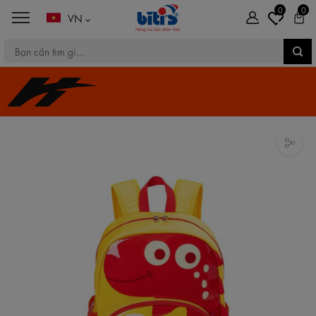
0
0
VN