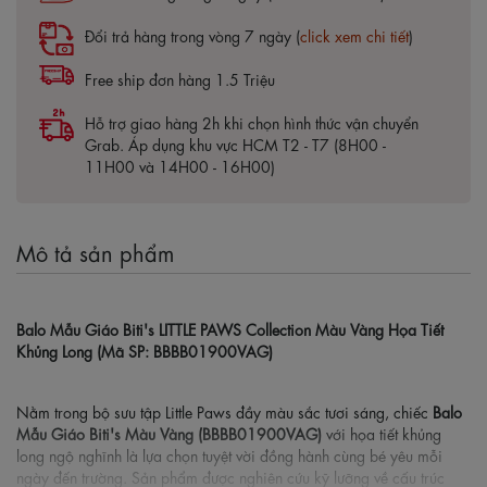
Đổi trả hàng trong vòng 7 ngày (
click xem chi tiết
)
Free ship đơn hàng 1.5 Triệu
Hỗ trợ giao hàng 2h khi chọn hình thức vận chuyển
Grab. Áp dụng khu vực HCM T2 - T7 (8H00 -
11H00 và 14H00 - 16H00)
Mô tả sản phẩm
Balo Mẫu Giáo Biti's LITTLE PAWS Collection Màu Vàng Họa Tiết
Khủng Long (Mã SP: BBBB01900VAG)
Nằm trong bộ sưu tập Little Paws đầy màu sắc tươi sáng, chiếc
Balo
Mẫu Giáo Biti's Màu Vàng (BBBB01900VAG)
với họa tiết khủng
long ngộ nghĩnh là lựa chọn tuyệt vời đồng hành cùng bé yêu mỗi
ngày đến trường. Sản phẩm được nghiên cứu kỹ lưỡng về cấu trúc