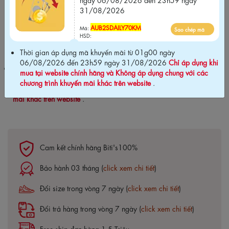
ngày 06/08/2026 đến 23h59 ngày
31/08/2026
31/08/2026
AUB2SDAILY70KM
Mã:
Sao chép mã
AUB2SDAILY70KM
Sao chép mã
Mã:
HSD:
HSD:
Thời gian áp dụng mã khuyến mãi từ 01g00 ngày
06/08/2026 đến 23h59 ngày 31/08/2026
Chỉ áp dụng khi
Thời gian áp dụng mã khuyến mãi từ 01g00 ngày 06/08/2026
mua tại website chính hãng và Không áp dụng chung với các
đến 23h59 ngày 31/08/2026
Chỉ áp dụng khi mua tại website
chương trình khuyến mãi khác trên website
.
chính hãng và Không áp dụng chung với các chương trình khuyến
mãi khác trên website
.
Cam kết chính hãng Biti's100%
Bảo hành 03 tháng (
click xem chi tiết
)
Đổi size trong vòng 7 ngày (
click xem chi tiết
)
Đổi trả hàng trong vòng 7 ngày (
click xem chi tiết
)
Free ship đơn hàng 1.5 Triệu