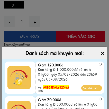
31
THÊM VÀO GIỎ
MUA NGAY
ThemeSyntaxError
×
Danh sách mã khuyến mãi:
Thêm vào yêu thích
Bỏ yêu thích
Giảm 120.000đ
Giảm 120.000đ
Đơn hàng từ 1.000.000đđ trở lên từ 01g00
Đơn hàng từ 1.000.000đđ trở lên từ
ngày 05/08/2026 đến 23h59 ngày
01g00 ngày 05/08/2026 đến 23h59
05/08/2026
ngày 05/08/2026
AUB2SDAILY120KM
Sao chép mã
Mã:
AUB2SDAILY120KM
Mã:
Sao chép mã
HSD:
HSD:
Giảm 70.000đ
Giảm 70.000đ
Đơn hàng từ 500.000đ trở lên từ 01g00
Đơn hàng từ 500.000đ trở lên từ 01g00
ngày 06/08/2026 đến 23h59 ngày