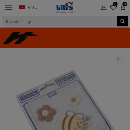
0
0
VN