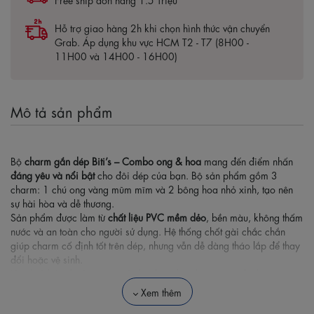
Hỗ trợ giao hàng 2h khi chọn hình thức vận chuyển
Grab. Áp dụng khu vực HCM T2 - T7 (8H00 -
11H00 và 14H00 - 16H00)
Mô tả sản phẩm
Bộ
charm gắn dép Biti’s – Combo ong & hoa
mang đến điểm nhấn
đáng yêu và nổi bật
cho đôi dép của bạn. Bộ sản phẩm gồm 3
charm: 1 chú ong vàng mũm mĩm và 2 bông hoa nhỏ xinh, tạo nên
sự hài hòa và dễ thương.
Sản phẩm được làm từ
chất liệu PVC mềm dẻo
, bền màu, không thấm
nước và an toàn cho người sử dụng. Hệ thống chốt gài chắc chắn
giúp charm cố định tốt trên dép, nhưng vẫn dễ dàng tháo lắp để thay
đổi hoặc vệ sinh.
Với thiết kế tinh tế và màu sắc hài hòa, bộ charm này phù hợp với cả
trẻ em và người lớn, đặc biệt là những ai yêu thích sự tươi mới, vui
Xem thêm
nhộn.