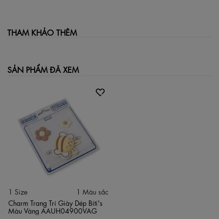
Đặc điểm nổi bật:
THAM KHẢO THÊM
Combo 3 charm gồm ong vàng & hoa.
Màu sắc hài hòa, họa tiết đáng yêu.
Chất liệu PVC mềm, bền đẹp, an toàn.
SẢN PHẨM ĐÃ XEM
Chốt gài chắc chắn, dễ tháo lắp.
Tạo phong cách độc đáo cho đôi dép Biti’s.
Thông số kỹ thuật:
Thương hiệu: Biti’s
Mã sản phẩm: AAUH04900VAG
Chất liệu: PVC mềm dẻo
Số lượng: 3 charm/bộ
Màu sắc: Vàng, nâu, trắng
Kích thước: ~2–4 cm/charm
Xuất xứ: Việt Nam
1 Size
1 Màu sắc
Charm Trang Trí Giày Dép Biti's
Màu Vàng AAUH04900VAG