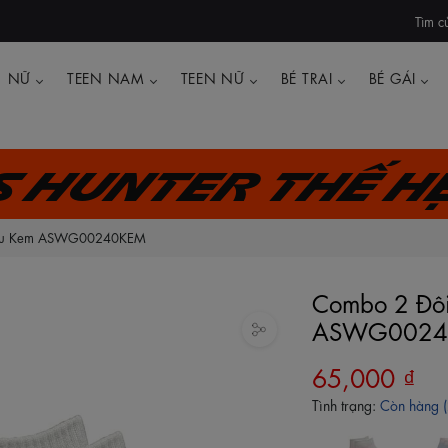
Tìm c
NỮ
TEEN NAM
TEEN NỮ
BÉ TRAI
BÉ GÁI
's Hunter thế h
 Màu Kem ASWG00240KEM
Combo 2 Đôi
ASWG0024
65,000 ₫
Tình trạng:
Còn hàng 