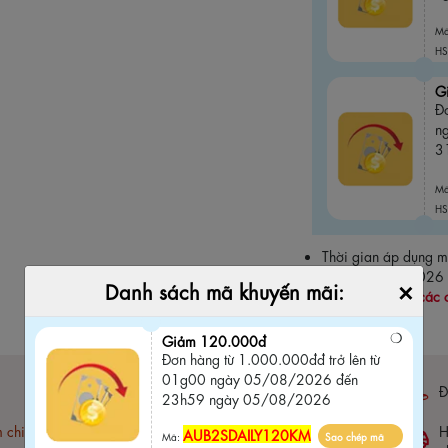
M
HS
G
Đ
n
3
M
HS
Thời gian áp dụng
ngày 31/08/2026
×
Danh sách mã khuyến mãi:
dụng chung với các 
Giảm 120.000đ
Đơn hàng từ 1.000.000đđ trở lên từ
01g00 ngày 05/08/2026 đến
Bảo hành 03 tháng (
click xem chi tiết
)
Đ
23h59 ngày 05/08/2026
m chi
Free ship đơn hàng 1.5 Triệu
H
AUB2SDAILY120KM
Mã:
Sao chép mã