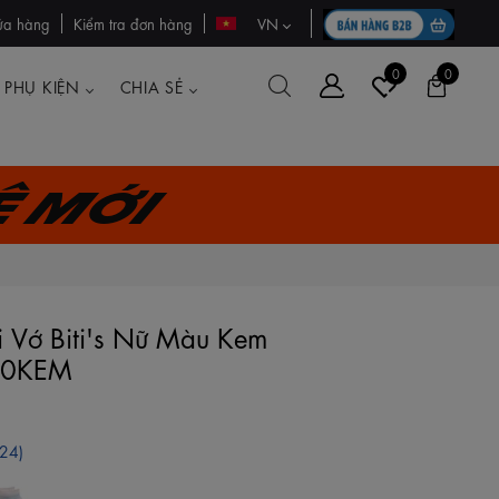
ửa hàng
Kiểm tra đơn hàng
VN
0
0
PHỤ KIỆN
CHIA SẺ
ệ mới
 Vớ Biti's Nữ Màu Kem
0KEM
(24)