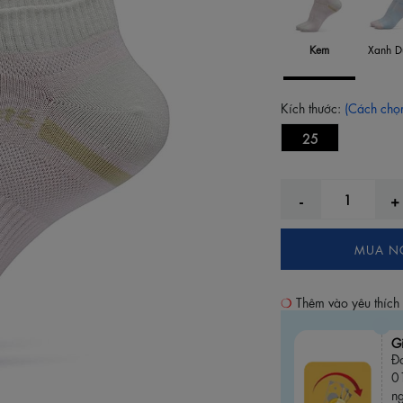
Kem
Xanh D
Kích thước:
(Cách chọn
25
MUA N
Thêm vào yêu thích
G
Đơ
0
n