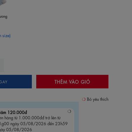
ương
 size)
THÊM VÀO GIỎ
GAY
Bỏ yêu thích
iảm 120.000đ
n hàng từ 1.000.000đđ trở lên từ
1g00 ngày 05/08/2026 đến 23h59
gày 05/08/2026