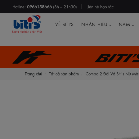
Hotline:
0966158666
(8h – 21h30)
Liên hệ hợp tác
VỀ BITI'S
NHÃN HIỆU
NAM
Biti
Trang chủ
Tất cả sản phẩm
Combo 2 Đôi Vớ Biti's Nữ