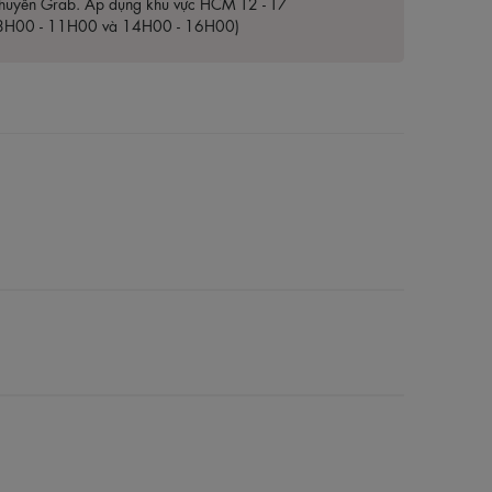
huyển Grab. Áp dụng khu vực HCM T2 - T7
8H00 - 11H00 và 14H00 - 16H00)