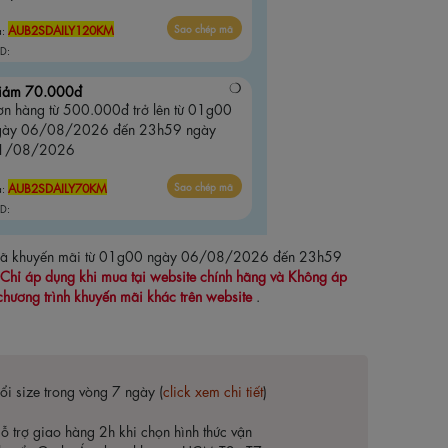
AUB2SDAILY120KM
Sao chép mã
ã:
D:
iảm 70.000đ
ơn hàng từ 500.000đ trở lên từ 01g00
gày 06/08/2026 đến 23h59 ngày
1/08/2026
AUB2SDAILY70KM
Sao chép mã
ã:
D:
 mã khuyến mãi từ 01g00 ngày 06/08/2026 đến 23h59
Chỉ áp dụng khi mua tại website chính hãng và Không áp
chương trình khuyến mãi khác trên website
.
ổi size trong vòng 7 ngày (
click xem chi tiết
)
ỗ trợ giao hàng 2h khi chọn hình thức vận