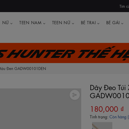
Tìm c
NỮ
TEEN NAM
TEEN NỮ
BÉ TRAI
BÉ GÁI
's Hunter thế h
Nữ Màu Đen GADW00101DEN
Dây Đeo Túi
GADW0010
180,000 ₫
Tình trạng:
Còn hàng 