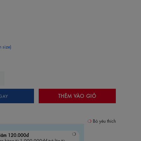
 size)
THÊM VÀO GIỎ
GAY
Bỏ yêu thích
iảm 120.000đ
n hàng từ 1.000.000đđ trở lên từ