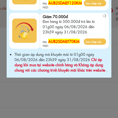
AUB2SDAILY120KM
Mã:
Sao chép mã
HSD:
m chi
Free ship đơn hàng 1.5 Triệu
H
c
Giảm 70.000đ
(
Đơn hàng từ 500.000đ trở lên từ
01g00 ngày 06/08/2026 đến
23h59 ngày 31/08/2026
AUB2SDAILY70KM
Mã:
Sao chép mã
HSD:
Thời gian áp dụng mã khuyến mãi từ 01g00 ngày
06/08/2026 đến 23h59 ngày 31/08/2026
Chỉ áp
dụng khi mua tại website chính hãng và Không áp dụng
chung với các chương trình khuyến mãi khác trên website
.