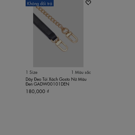
Không đổi trả
1 Size
1 Màu sắc
Dây Đeo Túi Xách Gosto Nữ Màu
Đen GADW00101DEN
180,000 ₫