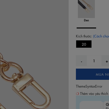
Đen
Kích thước:
(Cách chọn
20
MUA N
ThemeSyntaxError
Thêm vào yêu thích
G
Đơ