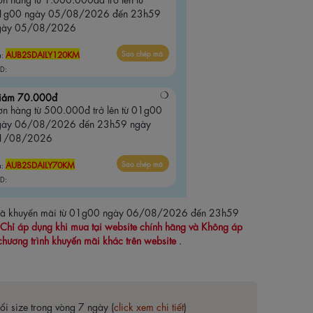
1g00 ngày 05/08/2026 đến 23h59
gày 05/08/2026
AUB2SDAILY120KM
Sao chép mã
ã:
D:
iảm 70.000đ
ơn hàng từ 500.000đ trở lên từ 01g00
gày 06/08/2026 đến 23h59 ngày
1/08/2026
AUB2SDAILY70KM
Sao chép mã
ã:
D:
 mã khuyến mãi từ 01g00 ngày 06/08/2026 đến 23h59
Chỉ áp dụng khi mua tại website chính hãng và Không áp
chương trình khuyến mãi khác trên website
.
ổi size trong vòng 7 ngày (
click xem chi tiết
)