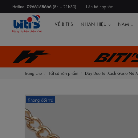
Hotline:
0966158666
(8h – 21h30)
Liên hệ hợp tác
VỀ BITI'S
NHÃN HIỆU
NAM
Biti
Trang chủ
Tất cả sản phẩm
Dây Đeo Túi Xách Gosto 
Không đổi trả