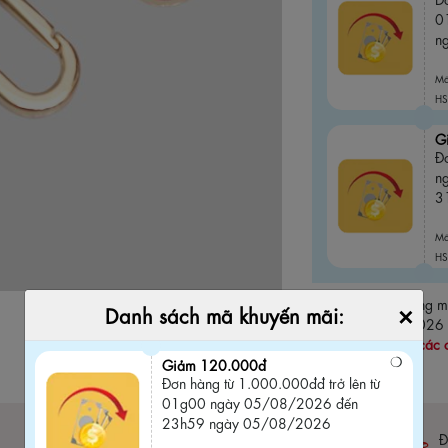
0
n
M
HS
G
Đ
n
3
M
HS
Thời gian áp dụng
×
Danh sách mã khuyến mãi:
ngày 31/08/2026
dụng chung với các 
Giảm 120.000đ
Đơn hàng từ 1.000.000đđ trở lên từ
01g00 ngày 05/08/2026 đến
23h59 ngày 05/08/2026
Bảo hành 06 tháng (
click xem chi tiết
)
Đ