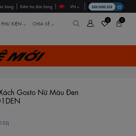
ửa hàng
Kiểm tra đơn hàng
VN
0
0
PHỤ KIỆN
CHIA SẺ
ệ mới
 Xách Gosto Nữ Màu Đen
1DEN
(152)