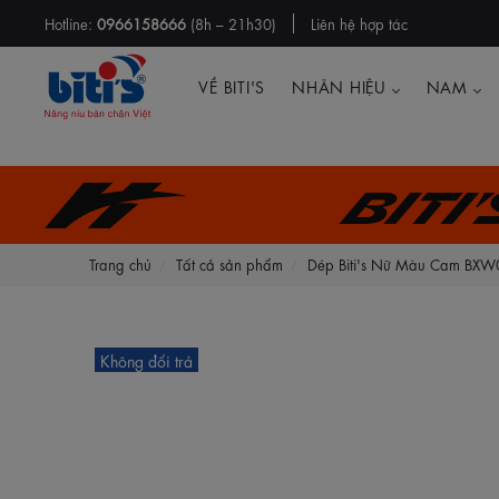
Hotline:
0966158666
(8h – 21h30)
Liên hệ hợp tác
VỀ BITI'S
NHÃN HIỆU
NAM
Biti
Trang chủ
Tất cả sản phẩm
Dép Biti's Nữ Màu Cam B
Không đổi trả