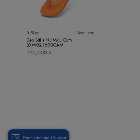
5 Size
1 Màu sắc
Dép Biti's Nữ Màu Cam
BXW021600CAM
155,000 ₫
Danh sách mã Coupon