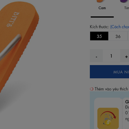
Cam
Tí
Kích thước:
(Cách chọn
35
36
MUA N
Thêm vào yêu thích
G
Đơ
0
n