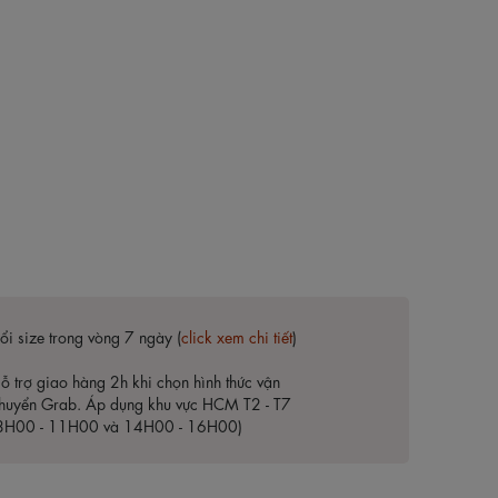
ổi size trong vòng 7 ngày (
click xem chi tiết
)
ỗ trợ giao hàng 2h khi chọn hình thức vận
huyển Grab. Áp dụng khu vực HCM T2 - T7
8H00 - 11H00 và 14H00 - 16H00)