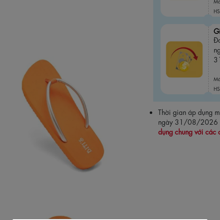
M
HS
G
Đ
n
3
M
HS
Thời gian áp dụng
ngày 31/08/2026
dụng chung với các 