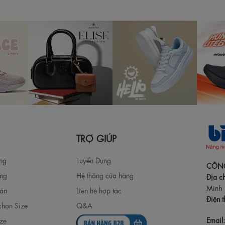
TRỢ GIÚP
àng
Tuyển Dụng
CÔNG
àng
Hệ thống cửa hàng
Địa ch
Minh
oán
Liên hệ hợp tác
Điện t
chọn Size
Q&A
Email
ize