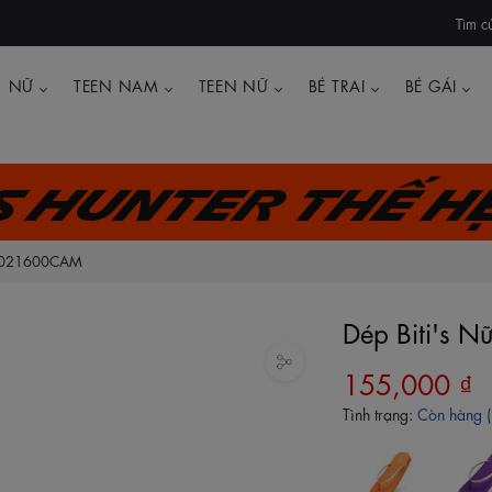
Tìm c
NỮ
TEEN NAM
TEEN NỮ
BÉ TRAI
BÉ GÁI
's Hunter thế h
XW021600CAM
Dép Biti's
155,000 ₫
Tình trạng:
Còn hàng 