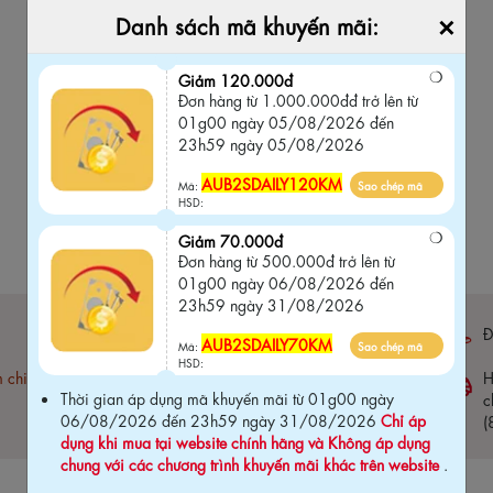
×
Danh sách mã khuyến mãi:
Giảm 120.000đ
Đơn hàng từ 1.000.000đđ trở lên từ
01g00 ngày 05/08/2026 đến
23h59 ngày 05/08/2026
AUB2SDAILY120KM
Mã:
Sao chép mã
HSD:
Giảm 70.000đ
Đơn hàng từ 500.000đ trở lên từ
01g00 ngày 06/08/2026 đến
23h59 ngày 31/08/2026
Bảo hành 03 tháng (
click xem chi tiết
)
Đ
AUB2SDAILY70KM
Mã:
Sao chép mã
HSD:
m chi
Free ship đơn hàng 1.5 Triệu
H
Thời gian áp dụng mã khuyến mãi từ 01g00 ngày
c
06/08/2026 đến 23h59 ngày 31/08/2026
Chỉ áp
(
dụng khi mua tại website chính hãng và Không áp dụng
chung với các chương trình khuyến mãi khác trên website
.