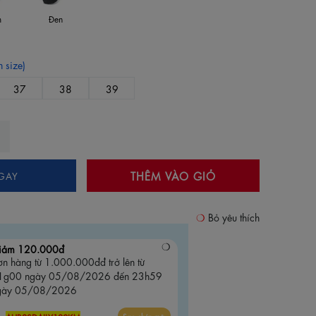
m
Đen
 size)
37
38
39
THÊM VÀO GIỎ
GAY
Bỏ yêu thích
iảm 120.000đ
n hàng từ 1.000.000đđ trở lên từ
1g00 ngày 05/08/2026 đến 23h59
gày 05/08/2026