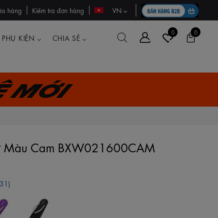
ửa hàng
Kiểm tra đơn hàng
VN
0
0
PHỤ KIỆN
CHIA SẺ
ệ mới
 Nữ Màu Cam BXW021600CAM
(31)