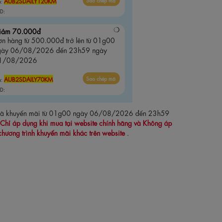
AUB2SDAILY120KM
Sao chép mã
ã:
D:
iảm 70.000đ
ơn hàng từ 500.000đ trở lên từ 01g00
gày 06/08/2026 đến 23h59 ngày
1/08/2026
AUB2SDAILY70KM
Sao chép mã
ã:
D:
 mã khuyến mãi từ 01g00 ngày 06/08/2026 đến 23h59
Chỉ áp dụng khi mua tại website chính hãng và Không áp
chương trình khuyến mãi khác trên website
.