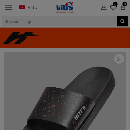
0
0
VN