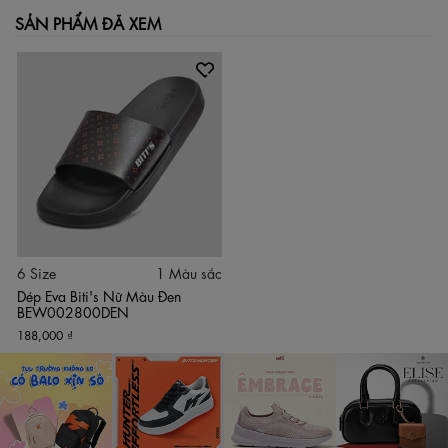
SẢN PHẨM ĐÃ XEM
6 Size
1 Màu sắc
Dép Eva Biti's Nữ Màu Đen
BEW002800DEN
188,000 ₫