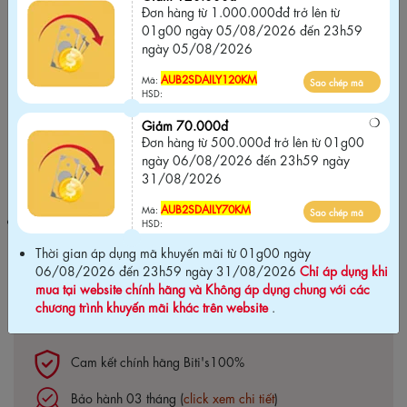
Đơn hàng từ 1.000.000đđ trở lên từ
AUB2SDAILY120KM
Sao chép mã
Mã:
01g00 ngày 05/08/2026 đến 23h59
HSD:
ngày 05/08/2026
Giảm 70.000đ
AUB2SDAILY120KM
Mã:
Sao chép mã
Đơn hàng từ 500.000đ trở lên từ 01g00
HSD:
ngày 06/08/2026 đến 23h59 ngày
31/08/2026
Giảm 70.000đ
Đơn hàng từ 500.000đ trở lên từ 01g00
ngày 06/08/2026 đến 23h59 ngày
AUB2SDAILY70KM
Sao chép mã
Mã:
31/08/2026
HSD:
AUB2SDAILY70KM
Mã:
Sao chép mã
Thời gian áp dụng mã khuyến mãi từ 01g00 ngày 06/08/2026
HSD:
đến 23h59 ngày 31/08/2026
Chỉ áp dụng khi mua tại website
Thời gian áp dụng mã khuyến mãi từ 01g00 ngày
chính hãng và Không áp dụng chung với các chương trình khuyến
06/08/2026 đến 23h59 ngày 31/08/2026
Chỉ áp dụng khi
mãi khác trên website
.
mua tại website chính hãng và Không áp dụng chung với các
chương trình khuyến mãi khác trên website
.
Cam kết chính hãng Biti's100%
Bảo hành 03 tháng (
click xem chi tiết
)