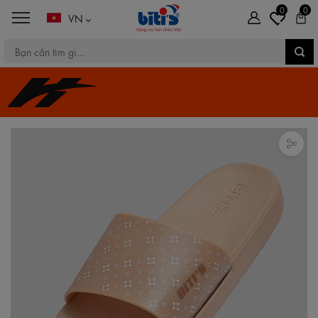
0
0
VN