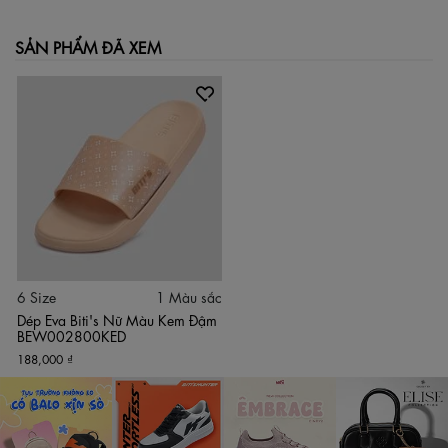
SẢN PHẨM ĐÃ XEM
6 Size
1 Màu sắc
Dép Eva Biti's Nữ Màu Kem Đậm
BEW002800KED
188,000 ₫