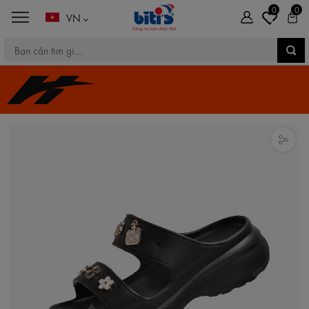
0
0
VN