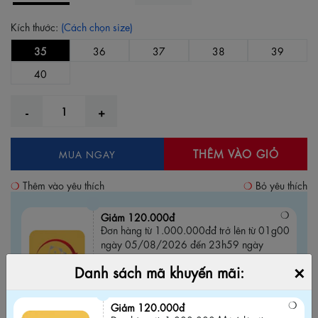
Kích thước:
(Cách chọn size)
35
36
37
38
39
40
THÊM VÀO GIỎ
MUA NGAY
Thêm vào yêu thích
Bỏ yêu thích
Giảm 120.000đ
Đơn hàng từ 1.000.000đđ trở lên từ 01g00
ngày 05/08/2026 đến 23h59 ngày
05/08/2026
×
Danh sách mã khuyến mãi:
AUB2SDAILY120KM
Sao chép mã
Mã:
HSD:
Giảm 120.000đ