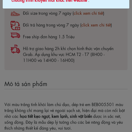
Bảo hành 03 tháng (
click xem chi tiết
)
Đổi size trong vòng 7 ngày (
click xem chi tiết
)
Đổi trả hàng trong vòng 7 ngày (
click xem chi tiết
)
Free ship đơn hàng 1.5 Triệu
Hỗ trợ giao hàng 2h khi chọn hình thức vận chuyển
Grab. Áp dụng khu vực HCM T2 - T7 (8H00 -
11H00 và 14H00 - 16H00)
Mô tả sản phẩm
Với màu trắng tinh khôi làm chủ đạo, dép trẻ em BEB005501 màu
trắng không chỉ mang lại vẻ ngoài sạch sẽ, hiện đại mà còn nổi bật
nhờ các
họa tiết kẹo ngọt, kem lạnh, sinh vật biển
được in sắc nét,
sống động. Đây là mẫu dép lý tưởng cho các bé năng động và yêu
thích những thiết kế đáng yêu, vui tươi.