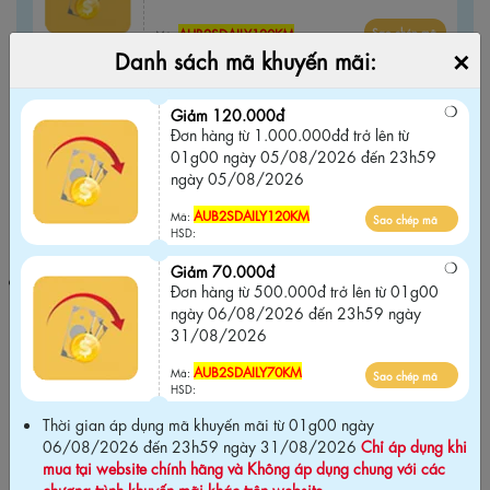
AUB2SDAILY120KM
Sao chép mã
Mã:
×
Danh sách mã khuyến mãi:
HSD:
Giảm 70.000đ
Giảm 120.000đ
Đơn hàng từ 500.000đ trở lên từ 01g00
Đơn hàng từ 1.000.000đđ trở lên từ
ngày 06/08/2026 đến 23h59 ngày
01g00 ngày 05/08/2026 đến 23h59
31/08/2026
ngày 05/08/2026
AUB2SDAILY70KM
Sao chép mã
Mã:
AUB2SDAILY120KM
Mã:
Sao chép mã
HSD:
HSD:
Giảm 70.000đ
Thời gian áp dụng mã khuyến mãi từ 01g00 ngày 06/08/2026
Đơn hàng từ 500.000đ trở lên từ 01g00
đến 23h59 ngày 31/08/2026
Chỉ áp dụng khi mua tại website
ngày 06/08/2026 đến 23h59 ngày
chính hãng và Không áp dụng chung với các chương trình khuyến
31/08/2026
mãi khác trên website
.
AUB2SDAILY70KM
Mã:
Sao chép mã
HSD:
Thời gian áp dụng mã khuyến mãi từ 01g00 ngày
06/08/2026 đến 23h59 ngày 31/08/2026
Chỉ áp dụng khi
Cam kết chính hãng Biti's100%
mua tại website chính hãng và Không áp dụng chung với các
chương trình khuyến mãi khác trên website
.