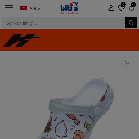
0
0
VN