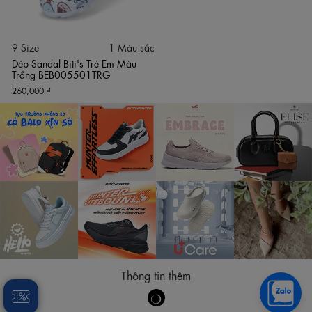
Chất liệu EVA nhẹ và mềm mại, không thấm nước, an toàn
cho da bé
Quai hậu gập linh hoạt, dùng được như dép sục hoặc
9 Size
1 Màu sắc
sandal
Dép Sandal Biti's Trẻ Em Màu
Thiết kế lỗ thoáng khí dạng tổ ong, giúp bé không bị bí
Trắng BEB005501TRG
chân
260,000 ₫
Đế chống trượt chắc chắn, tăng độ bám và độ an toàn khi
đi lại
Thông số kỹ thuật:
Mã sản phẩm: BEB005501TRG
Màu sắc: Trắng
Chất liệu: EVA cao cấp
Kiểu dáng: Dép tổ ong trẻ em, quai hậu linh hoạt
Size: 30 – 38
Thương hiệu: Biti’s
Thông tin thêm