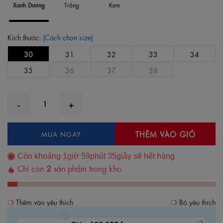
Xanh Dương
Trắng
Kem
Kích thước:
(Cách chọn size)
30
31
32
33
34
35
36
37
38
THÊM VÀO GIỎ
MUA NGAY
Còn khoảng
1
giờ
59
phút
35
giây sẽ hết hàng
Chỉ còn
2
sản phẩm trong kho.
Thêm vào yêu thích
Bỏ yêu thích