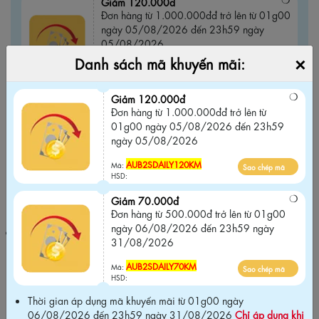
Giảm 120.000đ
Đơn hàng từ 1.000.000đđ trở lên từ 01g00
ngày 05/08/2026 đến 23h59 ngày
05/08/2026
×
Danh sách mã khuyến mãi:
AUB2SDAILY120KM
Sao chép mã
Mã:
HSD:
Giảm 120.000đ
Đơn hàng từ 1.000.000đđ trở lên từ
Giảm 70.000đ
01g00 ngày 05/08/2026 đến 23h59
Đơn hàng từ 500.000đ trở lên từ 01g00
ngày 05/08/2026
ngày 06/08/2026 đến 23h59 ngày
31/08/2026
AUB2SDAILY120KM
Mã:
Sao chép mã
HSD:
AUB2SDAILY70KM
Sao chép mã
Mã:
HSD:
Giảm 70.000đ
Đơn hàng từ 500.000đ trở lên từ 01g00
ngày 06/08/2026 đến 23h59 ngày
Thời gian áp dụng mã khuyến mãi từ 01g00 ngày 06/08/2026
31/08/2026
đến 23h59 ngày 31/08/2026
Chỉ áp dụng khi mua tại website
chính hãng và Không áp dụng chung với các chương trình khuyến
AUB2SDAILY70KM
Mã:
Sao chép mã
mãi khác trên website
.
HSD:
Thời gian áp dụng mã khuyến mãi từ 01g00 ngày
06/08/2026 đến 23h59 ngày 31/08/2026
Chỉ áp dụng khi