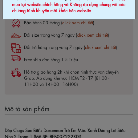
mua tại website chính hãng và Không áp dụng chung với các
Cam kết chính hãng Biti's100%
chương trình khuyến mãi khác trên website
.
Bảo hành 03 tháng (
click xem chi tiết
)
Đổi size trong vòng 7 ngày (
click xem chi tiết
)
Đổi trả hàng trong vòng 7 ngày (
click xem chi tiết
)
Free ship đơn hàng 1.5 Triệu
Hỗ trợ giao hàng 2h khi chọn hình thức vận chuyển
Grab. Áp dụng khu vực HCM T2 - T7 (8H00 -
11H00 và 14H00 - 16H00)
Mô tả sản phẩm
Dép Clogs Sục Biti's Doraemon Trẻ Em Màu Xanh Dương Lợt Siêu
Nhẹ 2 Trong 1 (Mã SP: BEB007222XDL)