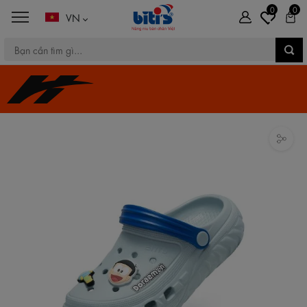
0
0
VN