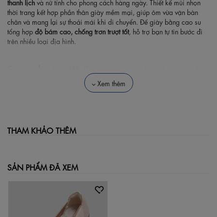
thanh lịch
và nữ tính cho phong cách hàng ngày. Thiết kế mũi nhọn
thời trang kết hợp phần thân giày mềm mại, giúp ôm vừa vặn bàn
chân và mang lại sự thoải mái khi di chuyển. Đế giày bằng cao su
tổng hợp
độ bám cao, chống trơn trượt tốt
, hỗ trợ bạn tự tin bước đi
trên nhiều loại địa hình.
Gam màu
kem trang nhã
dễ phối cùng váy, quần tây hay trang phục
dạo phố, giúp bạn biến hóa nhiều phong cách khác nhau. Đây là lựa
Xem thêm
chọn lý tưởng cho những buổi làm việc nơi công sở, các buổi gặp gỡ
bạn bè hoặc hẹn hò nhẹ nhàng.
Đặc điểm nổi bật:
THAM KHẢO THÊM
Kiểu dáng mũi nhọn thời trang, tôn dáng đôi chân.
Chất liệu mềm mại giúp mang lâu không đau chân.
SẢN PHẨM ĐÃ XEM
Đế chống trượt bền bỉ, an toàn khi di chuyển.
Màu kem trang nhã, dễ phối với nhiều trang phục.
Phù hợp nhiều hoàn cảnh: đi làm, dạo phố, dự tiệc.
Thông số kỹ thuật: