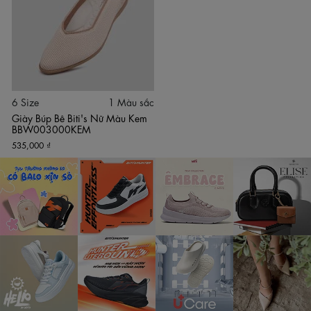
Mã sản phẩm: BBW003000KEM
Loại giày: Giày búp bê nữ
Chất liệu thân: Sợi tổng hợp mềm mại
Chất liệu đế: Cao su tổng hợp chống trượt
Màu sắc: Kem
Size: 35–39
6 Size
1 Màu sắc
Giày Búp Bê Biti's Nữ Màu Kem
BBW003000KEM
535,000 ₫