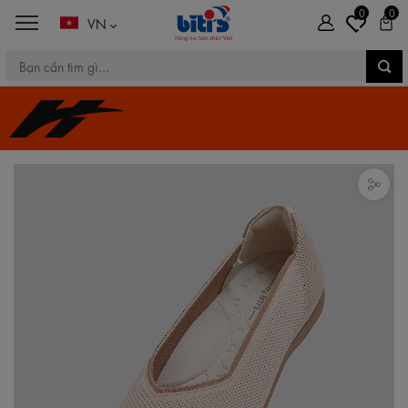
0
0
VN