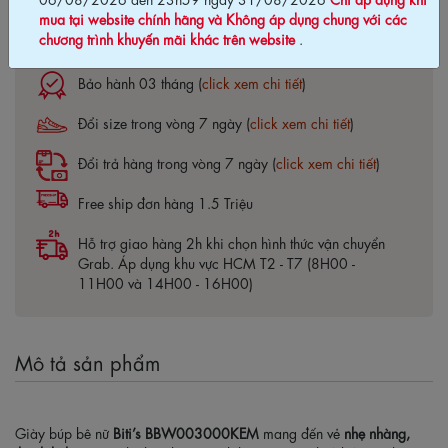
mua tại website chính hãng và Không áp dụng chung với các
chương trình khuyến mãi khác trên website
.
Cam kết chính hãng Biti's100%
Bảo hành 03 tháng (
click xem chi tiết
)
Đổi size trong vòng 7 ngày (
click xem chi tiết
)
Đổi trả hàng trong vòng 7 ngày (
click xem chi tiết
)
Free ship đơn hàng 1.5 Triệu
Hỗ trợ giao hàng 2h khi chọn hình thức vận chuyển
Grab. Áp dụng khu vực HCM T2 - T7 (8H00 -
11H00 và 14H00 - 16H00)
Mô tả sản phẩm
Giày búp bê nữ
Biti’s BBW003000KEM
mang đến vẻ
nhẹ nhàng,