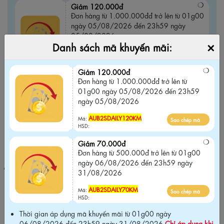
Giảm 120.000đ
Đơn hàng từ 1.000.000đđ trở lên từ 01g00
ngày 05/08/2026 đến 23h59 ngày
05/08/2026
×
Danh sách mã khuyến mãi:
AUB2SDAILY120KM
Sao chép mã
Mã:
HSD:
Giảm 120.000đ
Đơn hàng từ 1.000.000đđ trở lên từ
Giảm 70.000đ
01g00 ngày 05/08/2026 đến 23h59
Đơn hàng từ 500.000đ trở lên từ 01g00
ngày 05/08/2026
ngày 06/08/2026 đến 23h59 ngày
31/08/2026
AUB2SDAILY120KM
Mã:
Sao chép mã
HSD:
AUB2SDAILY70KM
Sao chép mã
Mã:
Giảm 70.000đ
HSD:
Đơn hàng từ 500.000đ trở lên từ 01g00
ngày 06/08/2026 đến 23h59 ngày
Thời gian áp dụng mã khuyến mãi từ 01g00 ngày 06/08/2026
31/08/2026
đến 23h59 ngày 31/08/2026
Chỉ áp dụng khi mua tại website
chính hãng và Không áp dụng chung với các chương trình khuyến
AUB2SDAILY70KM
Mã:
Sao chép mã
mãi khác trên website
.
HSD:
Thời gian áp dụng mã khuyến mãi từ 01g00 ngày
06/08/2026 đến 23h59 ngày 31/08/2026
Chỉ áp dụng khi