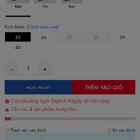
Kem
Tím
Đen
Kích thước:
(Cách chọn size)
35
36
37
38
39
40
THÊM VÀO GIỎ
MUA NGAY
Còn khoảng
2
giờ
59
phút
40
giây sẽ hết hàng
Chỉ còn
3
sản phẩm trong kho.
Thêm vào yêu thích
Bỏ yêu thích