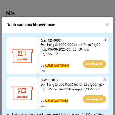
Màu
Danh sách mã khuyến mãi:
Chọn size
Giảm 120.000đ
35
36
37
38
Đơn hàng từ 1.000.000đđ trở lên từ 01g00
ngày 05/08/2026 đến 23h59 ngày
39
40
05/08/2026
Sao chép mã
AUB2SDAILY120KM
Mã:
HSD:
Giảm 70.000đ
Đơn hàng từ 500.000đ trở lên từ 01g00 ngày
Hướng dẫn chọn size
06/08/2026 đến 23h59 ngày 31/08/2026
Sao chép mã
AUB2SDAILY70KM
Mã:
MUA NGAY
HSD:
THÊM VÀO GIỎ
Thời gian áp dụng mã khuyến mãi từ 01g00 ngày 06/08/2026 đến