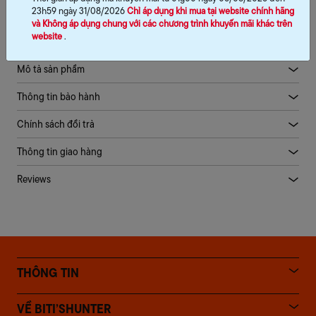
23h59 ngày 31/08/2026
Chỉ áp dụng khi mua tại website chính hãng
và Không áp dụng chung với các chương trình khuyến mãi khác trên
website
.
Mô tả sản phẩm
Thông tin bảo hành
Chính sách đổi trả
Thông tin giao hàng
Reviews
THÔNG TIN
VỀ BITI’SHUNTER