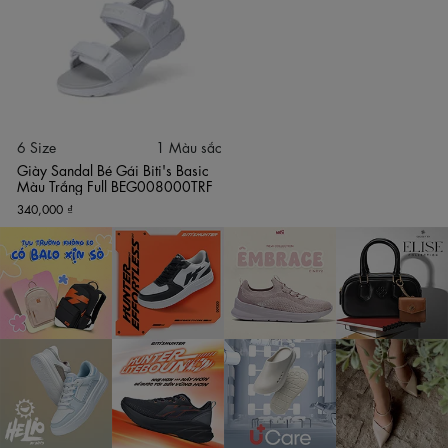
viền da tổng hợp (da si) chất lượng cao màu trắng tinh khiết
bo viền sắc sảo. Sự đan xen này mang lại khả năng đối lưu
không khí tối đa, giúp đôi chân bé luôn khô ráo, loại bỏ hoàn
toàn cảm giác bí bách hay hầm mồ hôi chân hằng ngày.
Đồng thời, lớp lót mịn màng phía dưới giúp giảm thiểu ma sát
tì đè lên da, ôm sát bàn chân con êm ái, không gây phồng
rộp làn da mỏng manh của trẻ.
6 Size
1 Màu sắc
Công nghệ đế đúc IP nguyên khối siêu nhẹ và đàn hồi vượt
Giày Sandal Bé Gái Biti's Basic
trội: Giày ứng dụng khối đế nhựa IP xuồng đúc định hình thế
Màu Trắng Full BEG008000TRF
hệ mới phối màu trắng đồng điệu từ Biti's giúp giảm thiểu tối
340,000 ₫
đa trọng lượng, cho con cảm giác nhẹ nhàng trên từng bước
sải chân hằng ngày. Chất liệu IP có cấu trúc tế bào bọt nhựa
thông minh đem lại độ dẻo dai cao, uốn gấp mượt mà, hỗ trợ
hấp thụ lực giảm chấn cực tốt từ mặt đường lên gót chân, giải
tỏa áp lực tì đè giúp bé hoàn toàn tự do chạy nhảy vui chơi
ngoài sân trường hay đứng xếp hàng mà không lo mỏi chân.
Form dáng học sinh nâng đỡ vững chãi với gót đế cao
đúng 2cm: Bộ đế sở hữu cấu trúc bo vòm uốn lượn ôm sát
lòng bàn chân cùng chiều cao gót sau đạt khoảng 2cm (2
phân) dốc nhẹ khoa học về phía trước. Độ cao tiêu chuẩn này
phù hợp hoàn hảo với nhân trắc học bàn chân trẻ em Việt
Nam, giúp nâng đỡ hệ xương vòm chân, bảo vệ cột sống và