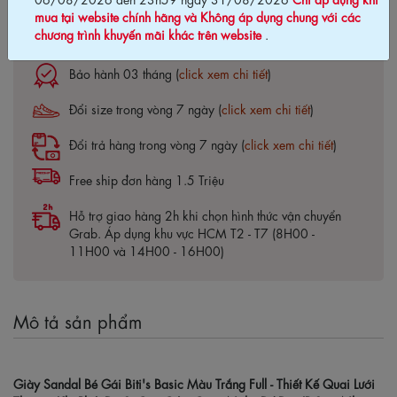
mua tại website chính hãng và Không áp dụng chung với các
chương trình khuyến mãi khác trên website
.
Cam kết chính hãng Biti's100%
Bảo hành 03 tháng (
click xem chi tiết
)
Đổi size trong vòng 7 ngày (
click xem chi tiết
)
Đổi trả hàng trong vòng 7 ngày (
click xem chi tiết
)
Free ship đơn hàng 1.5 Triệu
Hỗ trợ giao hàng 2h khi chọn hình thức vận chuyển
Grab. Áp dụng khu vực HCM T2 - T7 (8H00 -
11H00 và 14H00 - 16H00)
Mô tả sản phẩm
Giày Sandal Bé Gái Biti's Basic Màu Trắng Full - Thiết Kế Quai Lưới