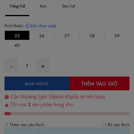
Trắng Full
Kem
Đen Full
Kích thước:
(Cách chọn size)
35
36
37
38
39
40
THÊM VÀO GIỎ
MUA NGAY
Còn khoảng
1
giờ
59
phút
39
giây sẽ hết hàng
Chỉ còn
2
sản phẩm trong kho.
Thêm vào yêu thích
Bỏ yêu thích