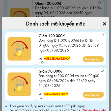
Giảm 120.000đ
Đơn hàng từ 1.000.000đđ trở lên từ 01g00
ngày 05/08/2026 đến 23h59 ngày
05/08/2026
×
Danh sách mã khuyến mãi:
AUB2SDAILY120KM
Sao chép mã
Mã:
HSD:
Giảm 120.000đ
Đơn hàng từ 1.000.000đđ trở lên từ
Giảm 70.000đ
01g00 ngày 05/08/2026 đến 23h59
Đơn hàng từ 500.000đ trở lên từ 01g00
ngày 05/08/2026
ngày 06/08/2026 đến 23h59 ngày
31/08/2026
AUB2SDAILY120KM
Mã:
Sao chép mã
HSD:
AUB2SDAILY70KM
Sao chép mã
Mã:
Giảm 70.000đ
HSD:
Đơn hàng từ 500.000đ trở lên từ 01g00
ngày 06/08/2026 đến 23h59 ngày
Thời gian áp dụng mã khuyến mãi từ 01g00 ngày 06/08/2026
31/08/2026
đến 23h59 ngày 31/08/2026
Chỉ áp dụng khi mua tại website
chính hãng và Không áp dụng chung với các chương trình khuyến
AUB2SDAILY70KM
Mã:
Sao chép mã
mãi khác trên website
.
HSD:
Thời gian áp dụng mã khuyến mãi từ 01g00 ngày
06/08/2026 đến 23h59 ngày 31/08/2026
Chỉ áp dụng khi