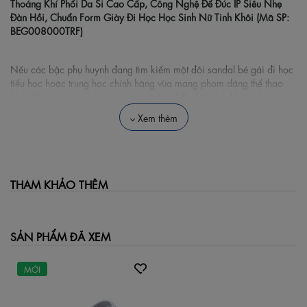
Thoáng Khí Phối Da Si Cao Cấp, Công Nghệ Đế Đúc IP Siêu Nhẹ
Đàn Hồi, Chuẩn Form Giày Đi Học Học Sinh Nữ Tinh Khôi (Mã SP:
BEG008000TRF)
Nếu các bậc phụ huynh đang tìm kiếm một đôi sandal bé gái đi học
tiểu học hoặc trung học chính hãng vừa mang phom dáng thể thao
khỏe khoắn, vừa sở hữu tone màu trắng full-white tinh khôi, nhã nhặn
để con tự tin diện đi học trường lớp hằng ngày, đi chơi công viên hay
Xem thêm
dã ngoại ngoài trời thì
Giày Sandal Bé Gái Biti's Basic Màu Trắng
Full (BEG008000TRF)
chính là sự lựa chọn thực tế hoàn hảo. Thuộc
dòng sản phẩm Biti's Kid Basic thế hệ mới, đôi sandal tập trung tối
ưu cảm giác mang vừa vặn, ứng dụng công nghệ chất liệu tiên tiến
giúp nâng đỡ bàn chân đang phát triển của trẻ và bảo vệ an toàn tối
THAM KHẢO THÊM
đa trên từng bước chạy nhảy.
🌟 Những Trải Nghiệm Thực Tế Từ Sản
SẢN PHẨM ĐÃ XEM
Phẩm
MỚI
Hệ thống quai lưới thoáng khí phối da si cao cấp dịu
dàng, bền bỉ: Thân quai sở hữu kết cấu cải tiến vượt trội khi
kết hợp chất liệu vải lưới dệt cao cấp mềm mại và các mảng