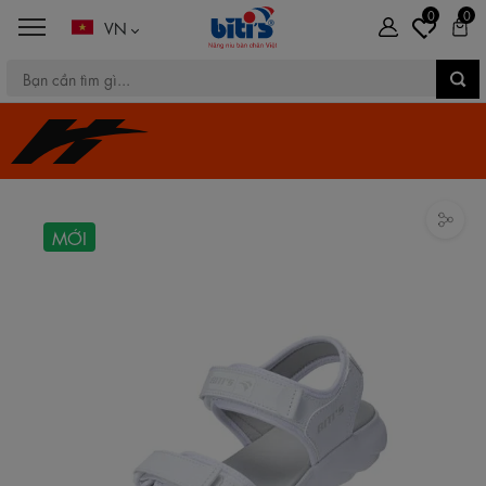
0
0
VN
MỚI