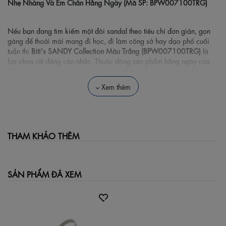
Nhẹ Nhàng Và Êm Chân Hằng Ngày (Mã SP: BPW007100TRG)
Nếu bạn đang tìm kiếm một đôi sandal theo tiêu chí đơn giản, gọn
gàng để thoải mái mang đi học, đi làm công sở hay dạo phố cuối
tuần thì
Biti's SANDY Collection Màu Trắng (BPW007100TRG)
là
lựa chọn rất đáng cân nhắc. Thuộc dòng sản phẩm hằng ngày của
Biti's, mẫu sandal này tập trung vào tính tiện dụng và sự dễ chịu, giúp
đôi chân luôn thư thái dù bạn phải di chuyển nhiều.
Xem thêm
🌟 Những Trải Nghiệm Thực Tế Từ Sản
Phẩm
THAM KHẢO THÊM
Đế PU nhẹ và nâng đỡ chân êm ái: Phần đế giày được đúc
từ chất liệu nhựa PU có đặc tính nhẹ và dẻo dai. Khi mang
vào chân, bạn sẽ cảm nhận rõ độ êm và độ đàn hồi vừa phải,
SẢN PHẨM ĐÃ XEM
giúp giảm bớt cảm giác mỏi ở lòng bàn chân khi đứng lâu.
Thiết kế phom đế bệt nhẹ nhàng, có độ dốc gót thấp giúp
bước đi luôn vững vàng và tự nhiên.
Quai Si PU mềm mại, hạn chế cọ xát: Phần hệ thống quai
đan chéo tinh tế phía trước kết hợp quai ngang cổ chân sử
dụng chất liệu Si PU tuyển chọn. Lớp quai này lướt nhẹ trên da