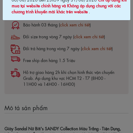
mua tại website chính hãng và Không áp dụng chung với các
chương trình khuyến mãi khác trên website
.
Cam kết chính hãng Biti's100%
Bảo hành 03 tháng (
click xem chi tiết
)
Đổi size trong vòng 7 ngày (
click xem chi tiết
)
Đổi trả hàng trong vòng 7 ngày (
click xem chi tiết
)
Free ship đơn hàng 1.5 Triệu
Hỗ trợ giao hàng 2h khi chọn hình thức vận chuyển
Grab. Áp dụng khu vực HCM T2 - T7 (8H00 -
11H00 và 14H00 - 16H00)
Mô tả sản phẩm
Giày Sandal Nữ Biti's SANDY Collection Màu Trắng - Tiện Dụng,