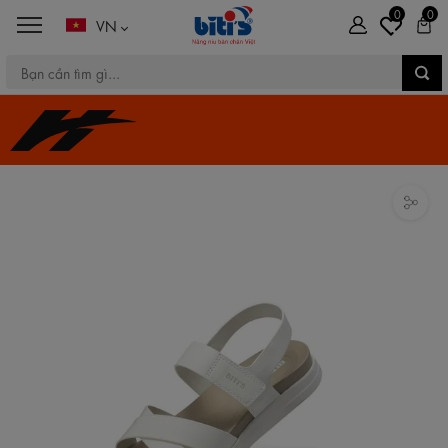
0
0
VN