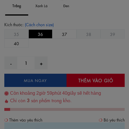
Trắng
Xanh Lá
Đen
Kích thước:
(Cách chọn size)
35
36
37
38
39
40
THÊM VÀO GIỎ
MUA NGAY
Còn khoảng
2
giờ
59
phút
40
giây sẽ hết hàng
Chỉ còn
3
sản phẩm trong kho.
Thêm vào yêu thích
Bỏ yêu thích