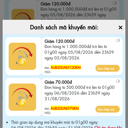
Giảm 120.000đ
Đơn hàng từ 1.000.000đđ trở lên từ 01g00
ngày 05/08/2026 đến 23h59 ngày
05/08/2026
×
Danh sách mã khuyến mãi:
AUB2SDAILY120KM
Sao chép mã
Mã:
HSD:
Giảm 120.000đ
Đơn hàng từ 1.000.000đđ trở lên từ
Giảm 70.000đ
01g00 ngày 05/08/2026 đến 23h59
Đơn hàng từ 500.000đ trở lên từ 01g00
ngày 05/08/2026
ngày 06/08/2026 đến 23h59 ngày
31/08/2026
AUB2SDAILY120KM
Mã:
Sao chép mã
HSD:
AUB2SDAILY70KM
Sao chép mã
Mã:
Giảm 70.000đ
HSD:
Đơn hàng từ 500.000đ trở lên từ 01g00
ngày 06/08/2026 đến 23h59 ngày
Thời gian áp dụng mã khuyến mãi từ 01g00 ngày 06/08/2026
31/08/2026
đến 23h59 ngày 31/08/2026
Chỉ áp dụng khi mua tại website
chính hãng và Không áp dụng chung với các chương trình khuyến
AUB2SDAILY70KM
Mã:
Sao chép mã
mãi khác trên website
.
HSD:
Thời gian áp dụng mã khuyến mãi từ 01g00 ngày
06/08/2026 đến 23h59 ngày 31/08/2026
Chỉ áp dụng khi