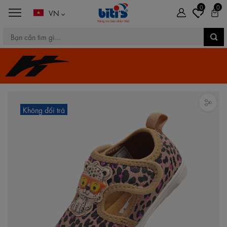
0
0
VN
Không đổi trả