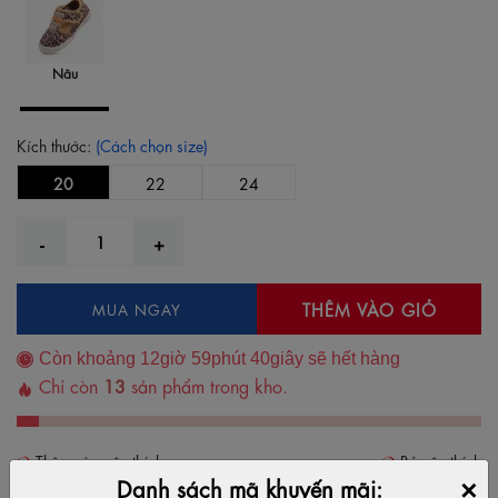
Nâu
Kích thước:
(Cách chọn size)
20
22
24
THÊM VÀO GIỎ
MUA NGAY
Còn khoảng
12
giờ
59
phút
40
giây sẽ hết hàng
Chỉ còn
13
sản phẩm trong kho.
Thêm vào yêu thích
Bỏ yêu thích
×
Danh sách mã khuyến mãi: