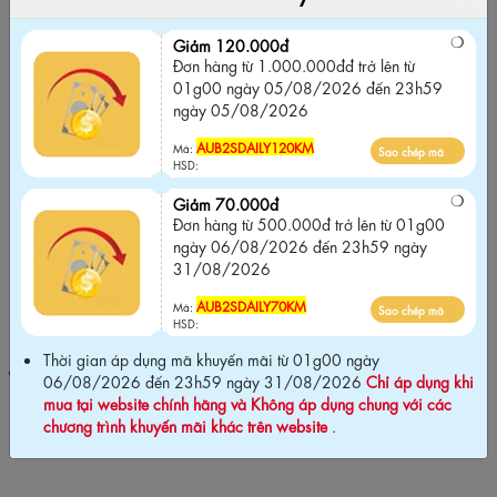
Giảm 120.000đ
Đơn hàng từ 1.000.000đđ trở lên từ 01g00
Giảm 120.000đ
ngày 05/08/2026 đến 23h59 ngày
Đơn hàng từ 1.000.000đđ trở lên từ
05/08/2026
01g00 ngày 05/08/2026 đến 23h59
ngày 05/08/2026
AUB2SDAILY120KM
Sao chép mã
Mã:
HSD:
AUB2SDAILY120KM
Mã:
Sao chép mã
HSD:
Giảm 70.000đ
Giảm 70.000đ
Đơn hàng từ 500.000đ trở lên từ 01g00
Đơn hàng từ 500.000đ trở lên từ 01g00
ngày 06/08/2026 đến 23h59 ngày
ngày 06/08/2026 đến 23h59 ngày
31/08/2026
31/08/2026
AUB2SDAILY70KM
Sao chép mã
Mã:
AUB2SDAILY70KM
Mã:
Sao chép mã
HSD:
HSD:
Thời gian áp dụng mã khuyến mãi từ 01g00 ngày
Thời gian áp dụng mã khuyến mãi từ 01g00 ngày 06/08/2026
06/08/2026 đến 23h59 ngày 31/08/2026
Chỉ áp dụng khi
đến 23h59 ngày 31/08/2026
Chỉ áp dụng khi mua tại website
mua tại website chính hãng và Không áp dụng chung với các
chính hãng và Không áp dụng chung với các chương trình khuyến
chương trình khuyến mãi khác trên website
.
mãi khác trên website
.