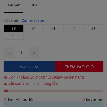
Nâu Đậm
Đen
Kích thước:
(Cách chọn size)
39
40
41
42
43
44
THÊM VÀO GIỎ
MUA NGAY
Còn khoảng
2
giờ
59
phút
39
giây sẽ hết hàng
Chỉ còn
3
sản phẩm trong kho.
Thêm vào yêu thích
Bỏ yêu thích