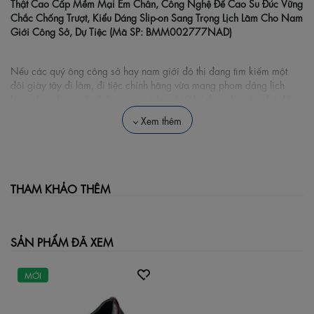
Thật Cao Cấp Mềm Mại Êm Chân, Công Nghệ Đế Cao Su Đúc Vững
Chắc Chống Trượt, Kiểu Dáng Slip-on Sang Trọng Lịch Lãm Cho Nam
Giới Công Sở, Dự Tiệc (Mã SP: BMM002777NAD)
Nếu các quý ông công sở hay nam giới đô thị đang tìm kiếm một
đôi giày tây đi làm, đi tiệc chính hãng vừa mang phom dáng lịch
lãm, chỉn chu truyền thống, vừa sở hữu thiết kế dạng lười tiện lợi để
thoải mái tháo xỏ hằng ngày mà không cần buộc dây phức tạp thì
Xem thêm
Giày Tây Nam Biti's Gent Màu Nâu Đậm (BMM002777NAD)
chính
là sự lựa chọn thực tế hoàn hảo. Thuộc dòng sản phẩm giày da nam
cao cấp Biti's Gent, đôi giày tập trung tối ưu hóa độ êm ái cho lòng
bàn chân, ứng dụng chất liệu da thật thượng hạng mang tone nâu
sẫm cổ điển giúp nâng niu từng bước đi vững chãi của phái mạnh tại
THAM KHẢO THÊM
môi trường văn phòng hay các buổi gặp gỡ đối tác.
🌟 Những Trải Nghiệm Thực Tế Từ Sản
SẢN PHẨM ĐÃ XEM
Phẩm
MỚI
Chất liệu da sang trọng: Toàn bộ phần thân quai (Upper)
của giày được chế tác từ chất liệu da thật chọn lọc cao cấp
mang tone màu nu đậm (nâu cà phê) cổ điển và đứng đắn.