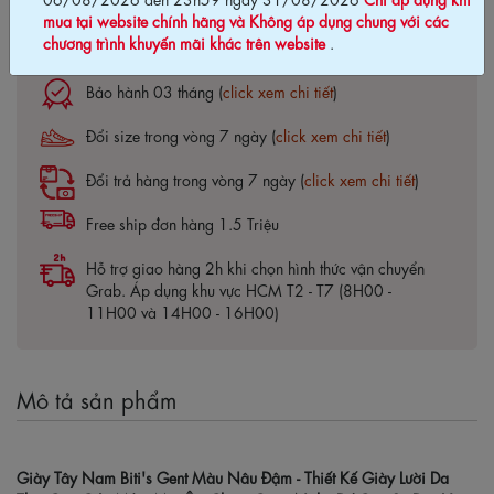
mua tại website chính hãng và Không áp dụng chung với các
chương trình khuyến mãi khác trên website
.
Cam kết chính hãng Biti's100%
Bảo hành 03 tháng (
click xem chi tiết
)
Đổi size trong vòng 7 ngày (
click xem chi tiết
)
Đổi trả hàng trong vòng 7 ngày (
click xem chi tiết
)
Free ship đơn hàng 1.5 Triệu
Hỗ trợ giao hàng 2h khi chọn hình thức vận chuyển
Grab. Áp dụng khu vực HCM T2 - T7 (8H00 -
11H00 và 14H00 - 16H00)
Mô tả sản phẩm
Giày Tây Nam Biti's Gent Màu Nâu Đậm - Thiết Kế Giày Lười Da