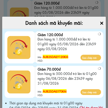
Giảm 120.000đ
Đơn hàng từ 1.000.000đđ trở lên từ 01g00
ngày 05/08/2026 đến 23h59 ngày
05/08/2026
×
Danh sách mã khuyến mãi:
AUB2SDAILY120KM
Sao chép mã
Mã:
HSD:
Giảm 120.000đ
Đơn hàng từ 1.000.000đđ trở lên từ
Giảm 70.000đ
01g00 ngày 05/08/2026 đến 23h59
Đơn hàng từ 500.000đ trở lên từ 01g00
ngày 05/08/2026
ngày 06/08/2026 đến 23h59 ngày
31/08/2026
AUB2SDAILY120KM
Mã:
Sao chép mã
HSD:
AUB2SDAILY70KM
Sao chép mã
Mã:
Giảm 70.000đ
HSD:
Đơn hàng từ 500.000đ trở lên từ 01g00
ngày 06/08/2026 đến 23h59 ngày
Thời gian áp dụng mã khuyến mãi từ 01g00 ngày 06/08/2026
31/08/2026
đến 23h59 ngày 31/08/2026
Chỉ áp dụng khi mua tại website
chính hãng và Không áp dụng chung với các chương trình khuyến
AUB2SDAILY70KM
Mã:
Sao chép mã
mãi khác trên website
.
HSD:
Thời gian áp dụng mã khuyến mãi từ 01g00 ngày
06/08/2026 đến 23h59 ngày 31/08/2026
Chỉ áp dụng khi