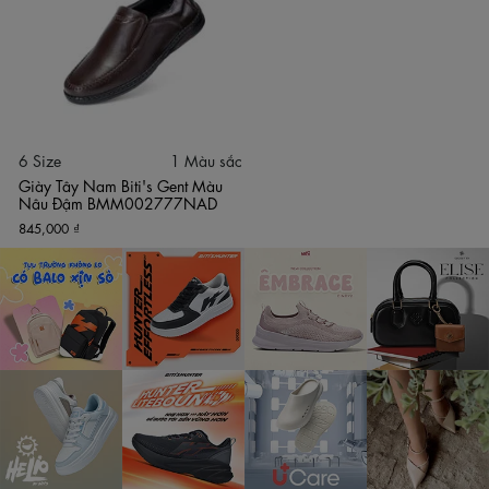
Trải nghiệm thực tế cho thấy lớp da có độ dẻo dai cao, càng
mang càng mềm và ôm khít theo phom chân của người sử
dụng. Bề mặt da thật sở hữu khả năng thoáng khí tự nhiên, kết
hợp lớp lót trong êm ái giúp ngăn ngừa tối đa tình trạng bí
bách, hầm mồ hôi chân hay gây chai sạn gót chân khi quý
ông di chuyển liên tục hằng ngày.
Chi tiết may dập gân thủ công và đục lỗ Brogue trang nhã:
6 Size
1 Màu sắc
Đôi giày thể hiện sự tinh tế qua những đường chỉ may dập nổi
Giày Tây Nam Biti's Gent Màu
hình vòng cung bo dọc theo mũi giày, tạo phom dáng cứng
Nâu Đậm BMM002777NAD
cáp, nam tính giúp tôn lên vẻ chín chắn. Điểm xuyết ở phần
845,000 ₫
viền cổ giày là các dải đục lỗ nghệ thuật (Brogue) kết hợp
phần thun co giãn ẩn bên sườn, giúp mu bàn chân luôn có
khoảng thở thoải mái và hỗ trợ việc co duỗi cổ chân không bị
tì cấn đau đớn.
Kiểu dáng Slip-on (giày lười) tiện dụng, giải phóng thời
gian: Lược bỏ hoàn toàn hệ thống dây buộc rườm rà, Biti's
Gent sở hữu cấu trúc giày lười thời thượng. Nam giới chỉ cần
một thao tác xỏ chân nhẹ nhàng là phom giày tự động ôm khít
vừa vặn. Thiết kế tiện lợi này cực kỳ phù hợp với nhịp sống
bận rộn hằng ngày của các quý ông văn phòng, giúp tiết
kiệm thời gian mà vẫn đảm bảo tính chỉn chu, lịch sự tuyệt đối
khi xuất hiện trước đám đông.