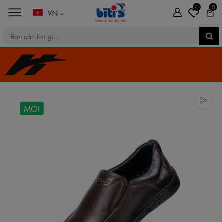
0
0
VN
MỚI