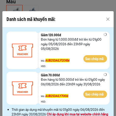
Màu
Danh sách mã khuyến mãi:
Chọn size
35
36
37
38
Giảm 120.000đ
Đơn hàng từ 1.000.000đđ trở lên từ 01g00
39
ngày 05/08/2026 đến 23h59 ngày
05/08/2026
Sao chép mã
AUB2SDAILY120KM
Mã:
HSD:
Giảm 70.000đ
Hướng dẫn chọn size
Đơn hàng từ 500.000đ trở lên từ 01g00 ngày
06/08/2026 đến 23h59 ngày 31/08/2026
MUA NGAY
Sao chép mã
AUB2SDAILY70KM
Mã:
HSD:
THÊM VÀO GIỎ
Thời gian áp dụng mã khuyến mãi từ 01g00 ngày 06/08/2026 đến
23h59 ngày 31/08/2026
Chỉ áp dụng khi mua tại website chính hãng