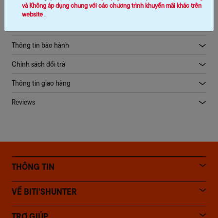
và Không áp dụng chung với các chương trình khuyến mãi khác trên
website
.
Mô tả sản phẩm
Thông tin bảo hành
Chính sách đổi trả
Thông tin giao hàng
Reviews
THÔNG TIN
VỀ BITI’SHUNTER
TRỢ GIÚP