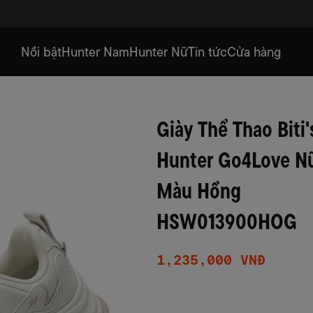
Nổi bật
Hunter Nam
Hunter Nữ
Tin tức
Cửa hàng
Giày Thể Thao Biti'
Hunter Go4Love N
Màu Hồng
HSW013900HOG
1,235,000 VNĐ