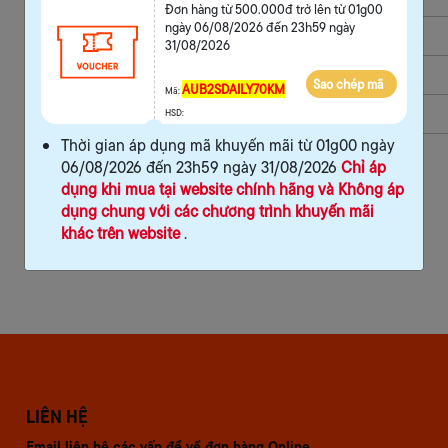
Đơn hàng từ 500.000đ trở lên từ 01g00
ngày 06/08/2026 đến 23h59 ngày
Thông tin bảo hành
31/08/2026
Chính sách đổi trả
Sao chép mã
AUB2SDAILY70KM
Mã:
Thông tin giao hàng
HSD:
Thời gian áp dụng mã khuyến mãi từ 01g00 ngày
Reviews
06/08/2026 đến 23h59 ngày 31/08/2026
Chỉ áp
dụng khi mua tại website chính hãng và Không áp
dụng chung với các chương trình khuyến mãi
khác trên website
.
LIÊN HỆ
Email liên hệ các vấn đề về đơn hàng Online,