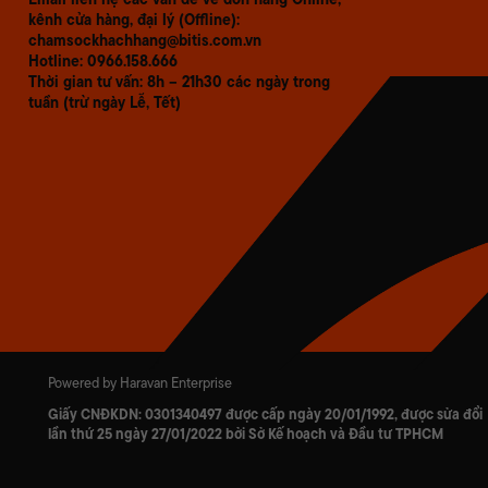
kênh cửa hàng, đại lý (Offline):
chamsockhachhang@bitis.com.vn
Hotline: 0966.158.666
Thời gian tư vấn: 8h – 21h30 các ngày trong
tuần (trừ ngày Lễ, Tết)
Powered by Haravan Enterprise
Giấy CNĐKDN:
0301340497
được cấp ngày 20/01/1992, được sửa đổi
lần thứ 25 ngày 27/01/2022 bởi Sở Kế hoạch và Đầu tư TPHCM