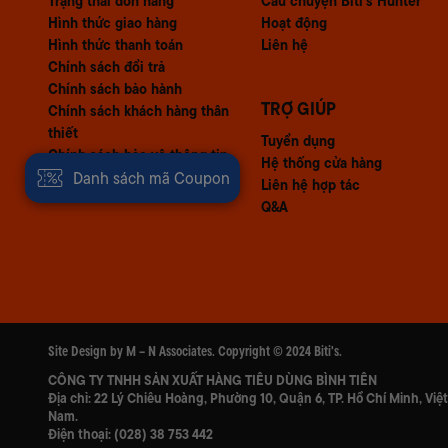
Trạng thái đơn hàng
Câu chuyện Biti's Hunter
Hình thức giao hàng
Hoạt động
Hình thức thanh toán
Liên hệ
Chính sách đổi trả
Chính sách bảo hành
TRỢ GIÚP
Chính sách khách hàng thân
thiết
Tuyển dụng
Chính sách bảo vệ thông tin
Hệ thống cửa hàng
Danh sách mã Coupon
khách hàng
Liên hệ hợp tác
Q&A
Site Design by M – N Associates. Copyright © 2024 Biti's.
CÔNG TY TNHH SẢN XUẤT HÀNG TIÊU DÙNG BÌNH TIÊN
Địa chỉ: 22 Lý Chiêu Hoàng, Phường 10, Quận 6, TP. Hồ Chí Minh, Việt
Nam.
Điện thoại:
(028) 38 753 442