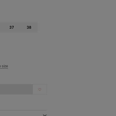
37
38
 size