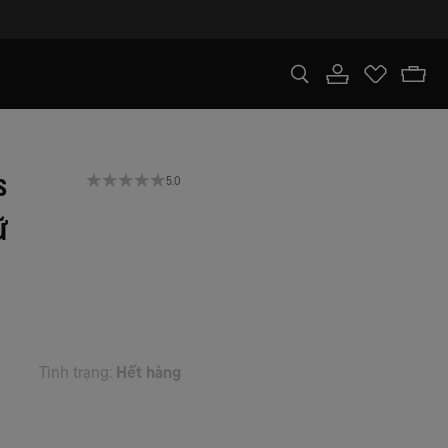
s
5.0
ữ
Tình trạng:
Hết hàng