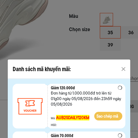
Màu
Chọn size
35
36
39
Danh sách mã khuyến mãi:
Hướng dẫn chọn
Giảm 120.000đ
Đơn hàng từ 1.000.000đđ trở lên từ
01g00 ngày 05/08/2026 đến 23h59 ngày
05/08/2026
HẾT HÀNG
Sao chép mã
AUB2SDAILY120KM
Mã:
HSD:
Giảm 70.000đ
Mô tả sản phẩm