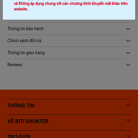
và Không áp dụng chung với các chương trình khuyến mãi khác trên
website
.
Mô tả sản phẩm
Thông tin bảo hành
Chính sách đổi trả
Thông tin giao hàng
Reviews
THÔNG TIN
VỀ BITI’SHUNTER
TRỢ GIÚP