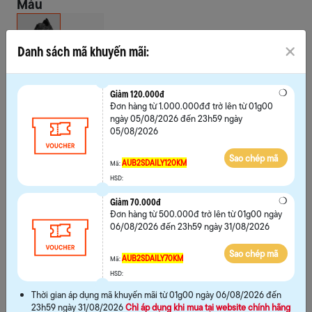
Màu
Danh sách mã khuyến mãi:
Chọn size
39
40
41
42
Giảm 120.000đ
Đơn hàng từ 1.000.000đđ trở lên từ 01g00
43
44
ngày 05/08/2026 đến 23h59 ngày
05/08/2026
Sao chép mã
AUB2SDAILY120KM
Mã:
HSD:
Giảm 70.000đ
Hướng dẫn chọn size
Đơn hàng từ 500.000đ trở lên từ 01g00 ngày
06/08/2026 đến 23h59 ngày 31/08/2026
MUA NGAY
Sao chép mã
AUB2SDAILY70KM
Mã:
HSD:
THÊM VÀO GIỎ
Thời gian áp dụng mã khuyến mãi từ 01g00 ngày 06/08/2026 đến
23h59 ngày 31/08/2026
Chỉ áp dụng khi mua tại website chính hãng