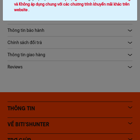
và Không áp dụng chung với các chương trình khuyến mãi khác trên
website
.
Mô tả sản phẩm
Thông tin bảo hành
Chính sách đổi trả
Thông tin giao hàng
Reviews
THÔNG TIN
VỀ BITI’SHUNTER