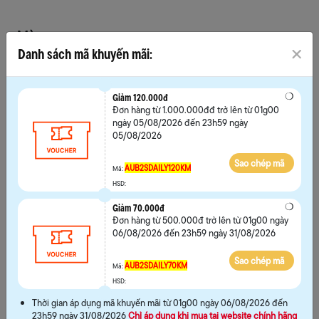
Màu
Danh sách mã khuyến mãi:
Chọn size
Giảm 120.000đ
Đơn hàng từ 1.000.000đđ trở lên từ 01g00
36
37
38
39
ngày 05/08/2026 đến 23h59 ngày
05/08/2026
Sao chép mã
AUB2SDAILY120KM
Mã:
HSD:
Giảm 70.000đ
Hướng dẫn chọn size
Đơn hàng từ 500.000đ trở lên từ 01g00 ngày
06/08/2026 đến 23h59 ngày 31/08/2026
MUA NGAY
Sao chép mã
AUB2SDAILY70KM
Mã:
HSD:
THÊM VÀO GIỎ
Thời gian áp dụng mã khuyến mãi từ 01g00 ngày 06/08/2026 đến
23h59 ngày 31/08/2026
Chỉ áp dụng khi mua tại website chính hãng