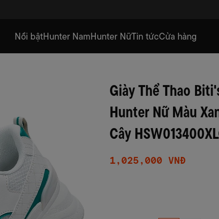
Nổi bật
Hunter Nam
Hunter Nữ
Tin tức
Cửa hàng
Giày Thể Thao Biti'
Hunter Nữ Màu Xa
Cây HSW013400X
1,025,000 VNĐ