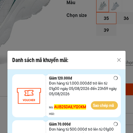
Màu
Chọn size
35
36
39
Danh sách mã khuyến mãi:
Hướng dẫn chọn
Giảm 120.000đ
Đơn hàng từ 1.000.000đđ trở lên từ
01g00 ngày 05/08/2026 đến 23h59 ngày
MUA NGAY
05/08/2026
Sao chép mã
AUB2SDAILY120KM
Mã:
HSD:
Mô tả sản phẩm
Giảm 70.000đ
Đơn hàng từ 500.000đ trở lên từ 01g00
Thông tin bảo hành