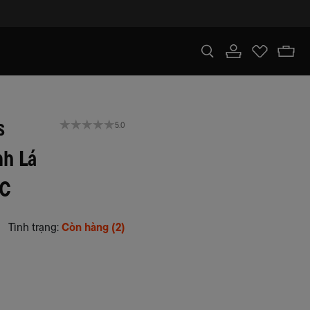
s
5.0
nh Lá
LC
Tình trạng:
Còn hàng (2)