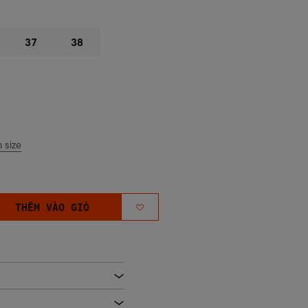
37
38
 size
THÊM VÀO GIỎ