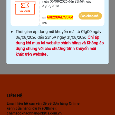
ngày 06/08/2026 đến 23h59 ngày
31/08/2026
Chính sách đổi trả
Sao chép mã
AUB2SDAILY70KM
Thông tin giao hàng
Mã:
HSD:
Reviews
Thời gian áp dụng mã khuyến mãi từ 01g00 ngày
06/08/2026 đến 23h59 ngày 31/08/2026
Chỉ áp
dụng khi mua tại website chính hãng và Không áp
dụng chung với các chương trình khuyến mãi
khác trên website
.
LIÊN HỆ
Email liên hệ các vấn đề về đơn hàng Online,
kênh cửa hàng, đại lý (Offline):
chamsockhachhang@bitis.com.vn