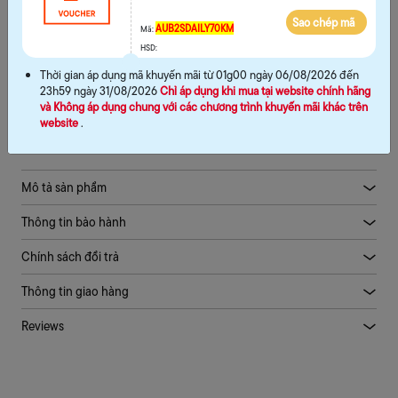
Hướng dẫn chọn size
Sao chép mã
AUB2SDAILY70KM
Mã:
HSD:
MUA NGAY
Thời gian áp dụng mã khuyến mãi từ 01g00 ngày 06/08/2026 đến
23h59 ngày 31/08/2026
Chỉ áp dụng khi mua tại website chính hãng
THÊM VÀO GIỎ
và Không áp dụng chung với các chương trình khuyến mãi khác trên
website
.
Mô tả sản phẩm
Thông tin bảo hành
Chính sách đổi trả
Thông tin giao hàng
Reviews