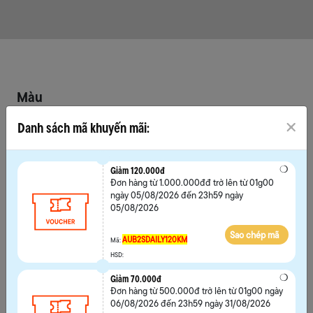
Màu
Danh sách mã khuyến mãi:
Giảm 120.000đ
Chọn size
Đơn hàng từ 1.000.000đđ trở lên từ 01g00
ngày 05/08/2026 đến 23h59 ngày
39
40
41
42
05/08/2026
43
44
45
Sao chép mã
AUB2SDAILY120KM
Mã:
HSD:
Giảm 70.000đ
Đơn hàng từ 500.000đ trở lên từ 01g00 ngày
06/08/2026 đến 23h59 ngày 31/08/2026