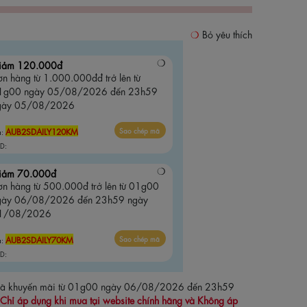
Bỏ yêu thích
iảm 120.000đ
n hàng từ 1.000.000đđ trở lên từ
1g00 ngày 05/08/2026 đến 23h59
gày 05/08/2026
AUB2SDAILY120KM
Sao chép mã
ã:
D:
iảm 70.000đ
ơn hàng từ 500.000đ trở lên từ 01g00
gày 06/08/2026 đến 23h59 ngày
1/08/2026
AUB2SDAILY70KM
Sao chép mã
ã:
D:
 mã khuyến mãi từ 01g00 ngày 06/08/2026 đến 23h59
Chỉ áp dụng khi mua tại website chính hãng và Không áp