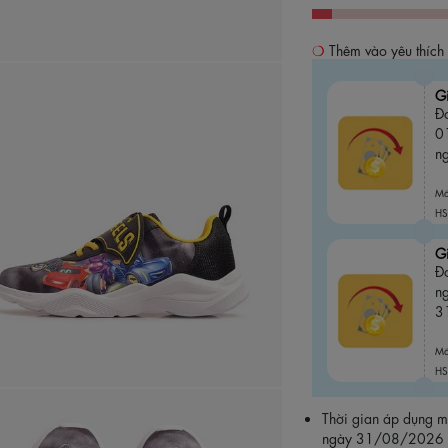
Thêm vào yêu thích
G
Đơ
0
n
M
HS
G
Đ
n
3
M
HS
Thời gian áp dụng
ngày 31/08/2026