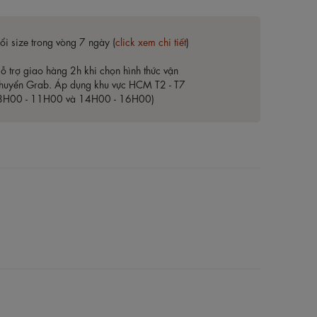
ổi size trong vòng 7 ngày (
click xem chi tiết
)
ỗ trợ giao hàng 2h khi chọn hình thức vận
huyển Grab. Áp dụng khu vực HCM T2 - T7
8H00 - 11H00 và 14H00 - 16H00)