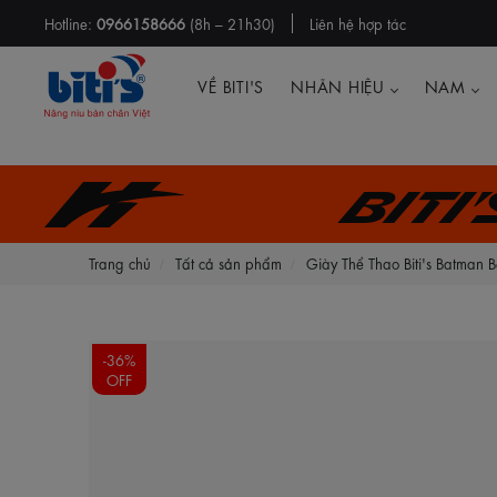
Hotline:
0966158666
(8h – 21h30)
Liên hệ hợp tác
VỀ BITI'S
NHÃN HIỆU
NAM
Biti
Trang chủ
Tất cả sản phẩm
Giày Thể Thao Biti's Batman 
-36%
OFF