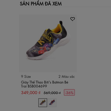
SẢN PHẨM ĐÃ XEM
9 Size
2 Màu sắc
Giày Thể Thao Biti's Batman Bé
Trai BSB004699
349,000 ₫
569,000 ₫
-36%