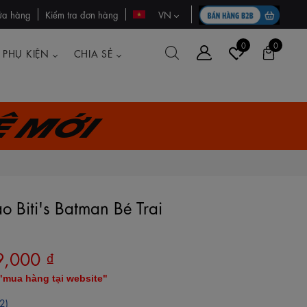
ửa hàng
Kiểm tra đơn hàng
VN
0
0
PHỤ KIỆN
CHIA SẺ
ệ mới
o Biti's Batman Bé Trai
9,000 ₫
"mua hàng tại website"
2)