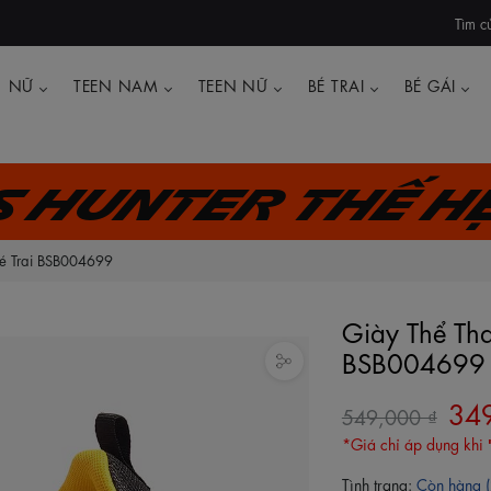
Tìm c
NỮ
TEEN NAM
TEEN NỮ
BÉ TRAI
BÉ GÁI
's Hunter thế h
Bé Trai BSB004699
Giày Thể Tha
BSB004699
34
549,000 ₫
*Giá chỉ áp dụng khi
Tình trạng:
Còn hàng (