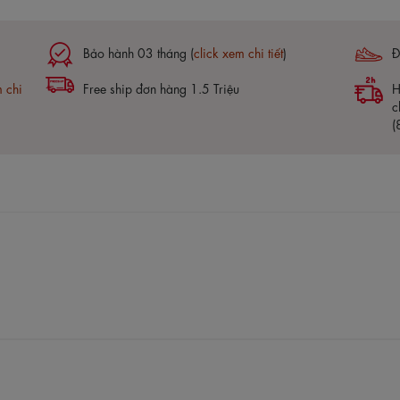
Bảo hành 03 tháng (
click xem chi tiết
)
Đ
m chi
Free ship đơn hàng 1.5 Triệu
H
c
(