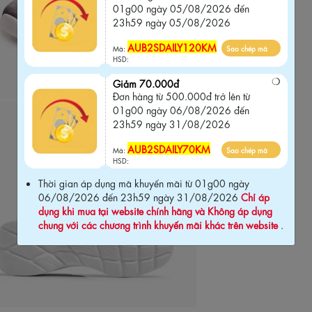
01g00 ngày 05/08/2026 đến
23h59 ngày 05/08/2026
AUB2SDAILY120KM
Mã:
Sao chép mã
HSD:
Giảm 70.000đ
Đơn hàng từ 500.000đ trở lên từ
01g00 ngày 06/08/2026 đến
23h59 ngày 31/08/2026
AUB2SDAILY70KM
Mã:
Sao chép mã
HSD:
Thời gian áp dụng mã khuyến mãi từ 01g00 ngày
06/08/2026 đến 23h59 ngày 31/08/2026
Chỉ áp
dụng khi mua tại website chính hãng và Không áp dụng
chung với các chương trình khuyến mãi khác trên website
.