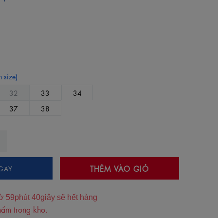
 size)
32
33
34
37
38
THÊM VÀO GIỎ
GAY
ờ
59
phút
39
giây sẽ hết hàng
ẩm trong kho.