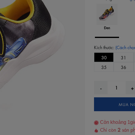
Đen
Kích thước:
(Cách chọn
30
31
35
36
MUA N
Còn khoảng
1
gi
Chỉ còn
2
sản ph