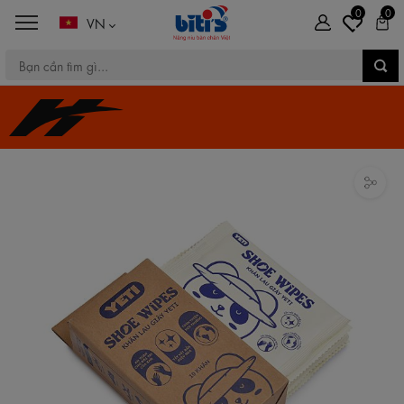
0
0
VN