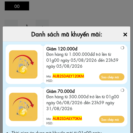
00
×
Danh sách mã khuyến mãi:
THÊM VÀO GIỎ
MUA NGAY
Giảm 120.000đ
Đơn hàng từ 1.000.000đđ trở lên từ
ThemeSyntaxError
01g00 ngày 05/08/2026 đến 23h59
Thêm vào yêu thích
Bỏ yêu thích
ngày 05/08/2026
AUB2SDAILY120KM
Giảm 120.000đ
Mã:
Sao chép mã
HSD:
Đơn hàng từ 1.000.000đđ trở lên từ 01g00
ngày 05/08/2026 đến 23h59 ngày
Giảm 70.000đ
05/08/2026
Đơn hàng từ 500.000đ trở lên từ 01g00
ngày 06/08/2026 đến 23h59 ngày
AUB2SDAILY120KM
Sao chép mã
Mã:
31/08/2026
HSD:
AUB2SDAILY70KM
Mã:
Sao chép mã
Giảm 70.000đ
HSD:
Đơn hàng từ 500.000đ trở lên từ 01g00
Thời gian áp dụng mã khuyến mãi từ 01g00 ngày