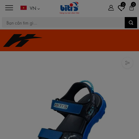
0
0
VN