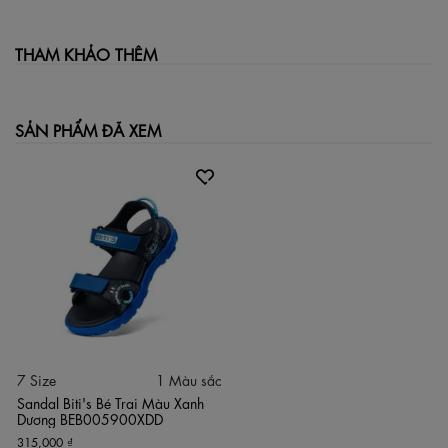
THAM KHẢO THÊM
SẢN PHẨM ĐÃ XEM
7 Size
1 Màu sắc
Sandal Biti's Bé Trai Màu Xanh
Dương BEB005900XDD
315,000 ₫