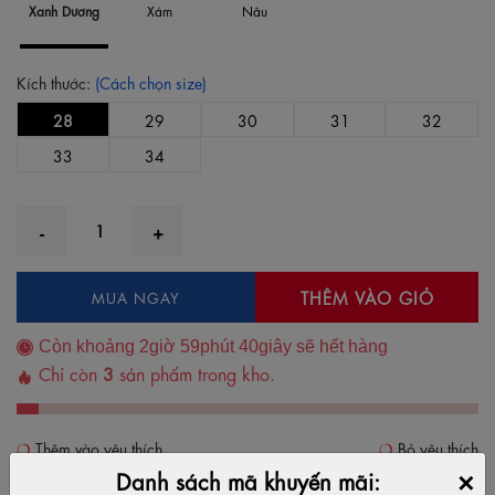
Xanh Dương
Xám
Nâu
Kích thước:
(Cách chọn size)
28
29
30
31
32
33
34
THÊM VÀO GIỎ
MUA NGAY
Còn khoảng
2
giờ
59
phút
40
giây sẽ hết hàng
Chỉ còn
3
sản phẩm trong kho.
Thêm vào yêu thích
Bỏ yêu thích
×
Danh sách mã khuyến mãi: