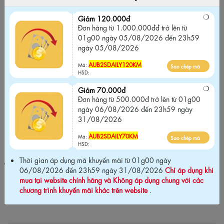
Giảm 120.000đ
Đơn hàng từ 1.000.000đđ trở lên từ 01g00
Giảm 120.000đ
ngày 05/08/2026 đến 23h59 ngày
Đơn hàng từ 1.000.000đđ trở lên từ
05/08/2026
01g00 ngày 05/08/2026 đến 23h59
ngày 05/08/2026
AUB2SDAILY120KM
Sao chép mã
Mã:
HSD:
AUB2SDAILY120KM
Mã:
Sao chép mã
HSD:
Giảm 70.000đ
Đơn hàng từ 500.000đ trở lên từ 01g00
Giảm 70.000đ
Đơn hàng từ 500.000đ trở lên từ 01g00
ngày 06/08/2026 đến 23h59 ngày
ngày 06/08/2026 đến 23h59 ngày
31/08/2026
31/08/2026
AUB2SDAILY70KM
Sao chép mã
Mã:
AUB2SDAILY70KM
Mã:
Sao chép mã
HSD:
HSD:
Thời gian áp dụng mã khuyến mãi từ 01g00 ngày
Thời gian áp dụng mã khuyến mãi từ 01g00 ngày 06/08/2026
06/08/2026 đến 23h59 ngày 31/08/2026
Chỉ áp dụng khi
đến 23h59 ngày 31/08/2026
Chỉ áp dụng khi mua tại website
mua tại website chính hãng và Không áp dụng chung với các
chính hãng và Không áp dụng chung với các chương trình khuyến
chương trình khuyến mãi khác trên website
.
mãi khác trên website
.