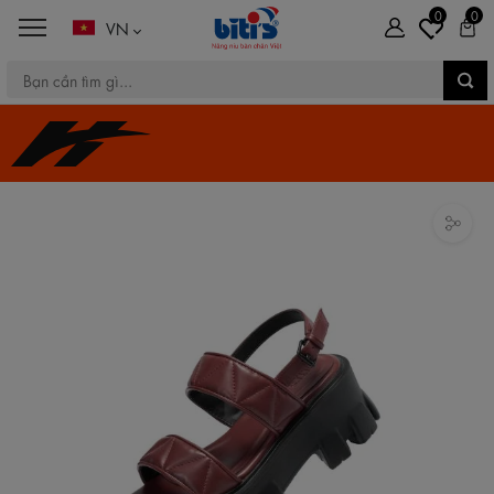
0
0
VN