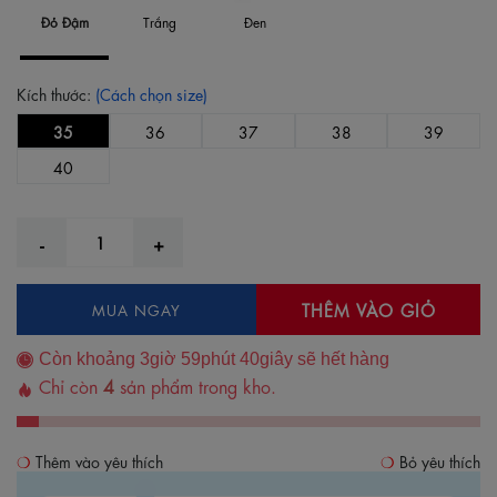
Đỏ Đậm
Trắng
Đen
Kích thước:
(Cách chọn size)
35
36
37
38
39
40
THÊM VÀO GIỎ
MUA NGAY
Còn khoảng
3
giờ
59
phút
39
giây sẽ hết hàng
Chỉ còn
4
sản phẩm trong kho.
Thêm vào yêu thích
Bỏ yêu thích