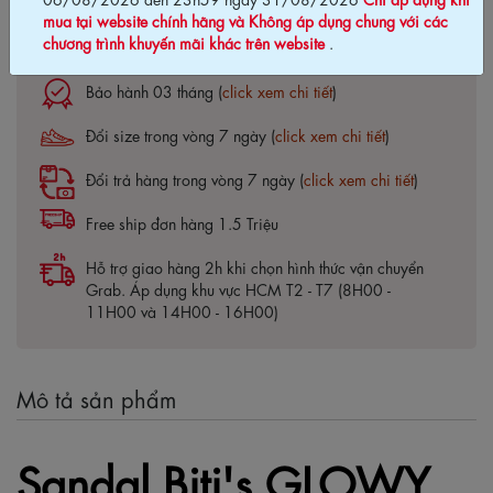
mua tại website chính hãng và Không áp dụng chung với các
chương trình khuyến mãi khác trên website
.
Cam kết chính hãng Biti's100%
Bảo hành 03 tháng (
click xem chi tiết
)
Đổi size trong vòng 7 ngày (
click xem chi tiết
)
Đổi trả hàng trong vòng 7 ngày (
click xem chi tiết
)
Free ship đơn hàng 1.5 Triệu
Hỗ trợ giao hàng 2h khi chọn hình thức vận chuyển
Grab. Áp dụng khu vực HCM T2 - T7 (8H00 -
11H00 và 14H00 - 16H00)
Mô tả sản phẩm
Sandal Biti's GLOWY