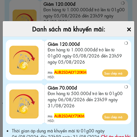
Giảm 120.000đ
Đơn hàng từ 1.000.000đđ trở lên từ 01g00
ngày 05/08/2026 đến 23h59 ngày
05/08/2026
×
Danh sách mã khuyến mãi:
AUB2SDAILY120KM
Sao chép mã
Mã:
HSD:
Giảm 120.000đ
Đơn hàng từ 1.000.000đđ trở lên từ
Giảm 70.000đ
01g00 ngày 05/08/2026 đến 23h59
Đơn hàng từ 500.000đ trở lên từ 01g00
ngày 05/08/2026
ngày 06/08/2026 đến 23h59 ngày
31/08/2026
AUB2SDAILY120KM
Mã:
Sao chép mã
HSD:
AUB2SDAILY70KM
Sao chép mã
Mã:
Giảm 70.000đ
HSD:
Đơn hàng từ 500.000đ trở lên từ 01g00
ngày 06/08/2026 đến 23h59 ngày
Thời gian áp dụng mã khuyến mãi từ 01g00 ngày 06/08/2026
31/08/2026
đến 23h59 ngày 31/08/2026
Chỉ áp dụng khi mua tại website
chính hãng và Không áp dụng chung với các chương trình khuyến
AUB2SDAILY70KM
Mã:
Sao chép mã
mãi khác trên website
.
HSD:
Thời gian áp dụng mã khuyến mãi từ 01g00 ngày
06/08/2026 đến 23h59 ngày 31/08/2026
Chỉ áp dụng khi