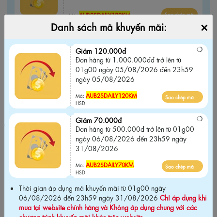
AUB2SDAILY120KM
Sao chép mã
Mã:
×
Danh sách mã khuyến mãi:
HSD:
Giảm 70.000đ
Giảm 120.000đ
Đơn hàng từ 500.000đ trở lên từ 01g00
Đơn hàng từ 1.000.000đđ trở lên từ
ngày 06/08/2026 đến 23h59 ngày
01g00 ngày 05/08/2026 đến 23h59
31/08/2026
ngày 05/08/2026
AUB2SDAILY70KM
Sao chép mã
Mã:
AUB2SDAILY120KM
Mã:
Sao chép mã
HSD:
HSD:
Giảm 70.000đ
Thời gian áp dụng mã khuyến mãi từ 01g00 ngày 06/08/2026
Đơn hàng từ 500.000đ trở lên từ 01g00
đến 23h59 ngày 31/08/2026
Chỉ áp dụng khi mua tại website
ngày 06/08/2026 đến 23h59 ngày
chính hãng và Không áp dụng chung với các chương trình khuyến
31/08/2026
mãi khác trên website
.
AUB2SDAILY70KM
Mã:
Sao chép mã
HSD:
Thời gian áp dụng mã khuyến mãi từ 01g00 ngày
06/08/2026 đến 23h59 ngày 31/08/2026
Chỉ áp dụng khi
Cam kết chính hãng Biti's100%
mua tại website chính hãng và Không áp dụng chung với các
chương trình khuyến mãi khác trên website
.