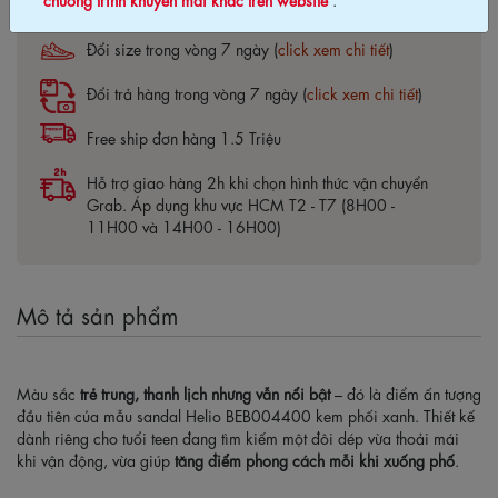
Bảo hành 03 tháng (
click xem chi tiết
)
Đổi size trong vòng 7 ngày (
click xem chi tiết
)
Đổi trả hàng trong vòng 7 ngày (
click xem chi tiết
)
Free ship đơn hàng 1.5 Triệu
Hỗ trợ giao hàng 2h khi chọn hình thức vận chuyển
Grab. Áp dụng khu vực HCM T2 - T7 (8H00 -
11H00 và 14H00 - 16H00)
Mô tả sản phẩm
Màu sắc
trẻ trung, thanh lịch nhưng vẫn nổi bật
– đó là điểm ấn tượng
đầu tiên của mẫu sandal Helio BEB004400 kem phối xanh. Thiết kế
dành riêng cho tuổi teen đang tìm kiếm một đôi dép vừa thoải mái
khi vận động, vừa giúp
tăng điểm phong cách mỗi khi xuống phố
.