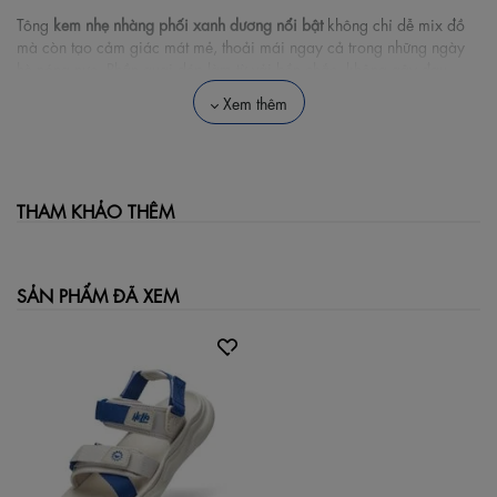
Tông
kem nhẹ nhàng phối xanh dương nổi bật
không chỉ dễ mix đồ
mà còn tạo cảm giác mát mẻ, thoải mái ngay cả trong những ngày
hè nóng nực. Phần quai dép làm từ vải bền chắc, không gây đau
chân, kèm lớp đệm êm nhẹ, giúp bạn thoải mái di chuyển cả ngày
Xem thêm
dài.
Phần đế bằng chất liệu IP siêu nhẹ
, kết hợp thiết kế chống trơn, hỗ trợ
tối ưu trong các hoạt động như đi học, tham gia ngoại khóa hay đi
THAM KHẢO THÊM
du lịch. Ngoài ra, họa tiết mặt trời tươi vui là điểm nhấn thể hiện tinh
thần trẻ trung và tích cực của dòng sản phẩm Helio.
SẢN PHẨM ĐÃ XEM
Đây chính là mẫu dép hoàn hảo cho teen hiện đại – vừa “chất”, vừa
“chill”.
Đặc điểm nổi bật (Bullet points):
Màu kem phối xanh dương dễ thương, mát mắt
Quai dán chắc chắn, điều chỉnh dễ dàng
Đế IP siêu nhẹ, chống trơn trượt tốt