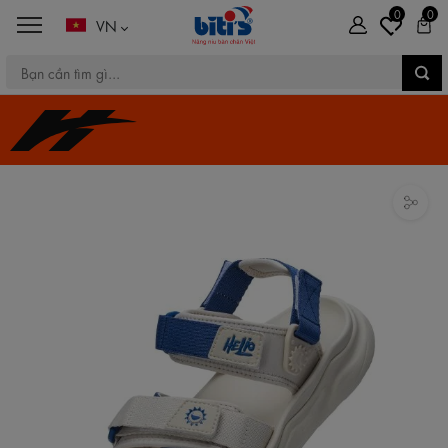
0
0
VN