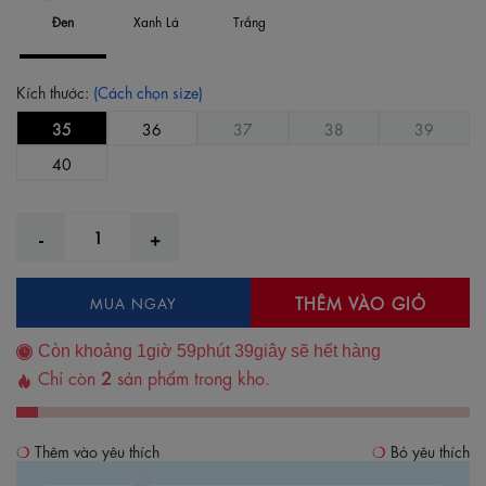
Đen
Xanh Lá
Trắng
Kích thước:
(Cách chọn size)
35
36
37
38
39
40
THÊM VÀO GIỎ
MUA NGAY
Còn khoảng
1
giờ
59
phút
39
giây sẽ hết hàng
Chỉ còn
2
sản phẩm trong kho.
Thêm vào yêu thích
Bỏ yêu thích