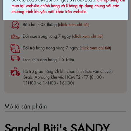
mua tại website chính hãng và Không áp dụng chung với các
chương trình khuyến mãi khác trên website
.
Cam kết chính hãng Biti's100%
Bảo hành 03 tháng (
click xem chi tiết
)
Đổi size trong vòng 7 ngày (
click xem chi tiết
)
Đổi trả hàng trong vòng 7 ngày (
click xem chi tiết
)
Free ship đơn hàng 1.5 Triệu
Hỗ trợ giao hàng 2h khi chọn hình thức vận chuyển
Grab. Áp dụng khu vực HCM T2 - T7 (8H00 -
11H00 và 14H00 - 16H00)
Mô tả sản phẩm
Sandal Biti's SANDY