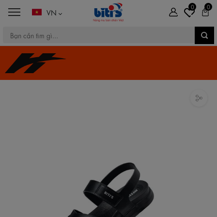
0
0
VN