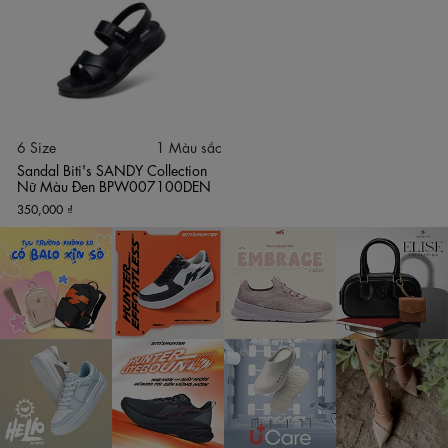
nhẹ nhàng, không bị mỏi dù phải di chuyển suốt ngày dài.
Chất liệu quai Si PU mềm mại: Phần quai được chế tác từ
Si PU mềm, mang đến cảm giác êm, mềm mại khi tiếp xúc
với da, hạn chế tình trạng hằn đau hay trầy xước.
Vững chắc và an toàn: Kết cấu giày thiết kế vững chắc, ôm
form chân tốt. Mặt đế có độ ma sát cao, khả năng chống trơn
trượt hiệu quả, đảm bảo an toàn tuyệt đối trên mọi bề mặt địa
6 Size
1 Màu sắc
hình.
Sandal Biti's SANDY Collection
Tiện lợi hằng ngày: Quai dán chắc chắn giúp thao tác
Nữ Màu Đen BPW007100DEN
mang và tháo giày trở nên cực kỳ nhanh chóng và dễ dàng
350,000 ₫
điều chỉnh độ ôm vừa vặn.
Thông số kỹ thuật sản phẩm
Thương hiệu: Biti's Việt Nam.
Dòng sản phẩm: SANDY Collection.
Màu sắc: Đen (Black) thanh lịch.
Kích cỡ (Size): 28, 29, 30, 31, 32, 33, 34..
Chất liệu quai: Si PU mềm.
Chất liệu đế: IP siêu nhẹ.
Hướng dẫn bảo quản & Vệ sinh