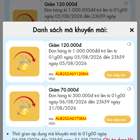
Giảm 120.000đ
Đơn hàng từ 1.000.000đđ trở lên từ 01g00
ngày 05/08/2026 đến 23h59 ngày
05/08/2026
×
Danh sách mã khuyến mãi:
AUB2SDAILY120KM
Sao chép mã
Mã:
HSD:
Giảm 120.000đ
Đơn hàng từ 1.000.000đđ trở lên từ
Giảm 70.000đ
01g00 ngày 05/08/2026 đến 23h59
Đơn hàng từ 500.000đ trở lên từ 01g00
ngày 05/08/2026
ngày 06/08/2026 đến 23h59 ngày
31/08/2026
AUB2SDAILY120KM
Mã:
Sao chép mã
HSD:
AUB2SDAILY70KM
Sao chép mã
Mã:
Giảm 70.000đ
HSD:
Đơn hàng từ 500.000đ trở lên từ 01g00
ngày 06/08/2026 đến 23h59 ngày
Thời gian áp dụng mã khuyến mãi từ 01g00 ngày 06/08/2026
31/08/2026
đến 23h59 ngày 31/08/2026
Chỉ áp dụng khi mua tại website
chính hãng và Không áp dụng chung với các chương trình khuyến
AUB2SDAILY70KM
Mã:
Sao chép mã
mãi khác trên website
.
HSD:
Thời gian áp dụng mã khuyến mãi từ 01g00 ngày
06/08/2026 đến 23h59 ngày 31/08/2026
Chỉ áp dụng khi