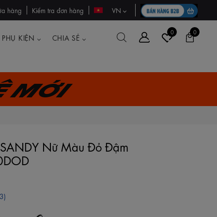
ửa hàng
Kiểm tra đơn hàng
VN
0
0
PHỤ KIỆN
CHIA SẺ
ệ mới
's SANDY Nữ Màu Đỏ Đậm
0DOD
3)