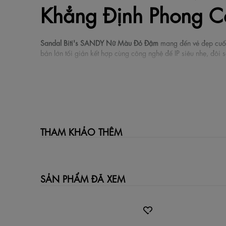
Khẳng Định Phong C
Sandal Biti's SANDY Nữ Màu Đỏ Đậm
mang đến vẻ đẹp cuốn h
bản lớn tối giản kết hợp cùng công nghệ đế IP siêu nhẹ, đôi
Đặc điểm nổi bật vượt trội
Chất liệu quai Si PU mềm mại: Phần quai được làm từ
không lo đau chân.
Công nghệ đế IP siêu nhẹ: Bộ đế sử dụng chất liệu IP ti
THAM KHẢO THÊM
Độ đàn hồi và uốn gấp tối ưu: Đế IP không chỉ nhẹ mà 
Thiết kế thời trang tôn dáng: Kiểu dáng đế bánh mì hi
Màu đỏ đậm quý phái: Tông màu đỏ đô (burgundy) san
Thông số kỹ thuật sản phẩm
SẢN PHẨM ĐÃ XEM
Thương hiệu: Biti's Việt Nam.
Dòng sản phẩm: SANDY.
Màu sắc: Đỏ Đậm (Dark Red) phối đế Đen.
Kích cỡ (Size): 35, 36, 37, 38, 39, 40.