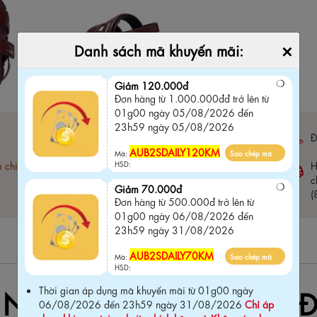
×
Danh sách mã khuyến mãi:
Giảm 120.000đ
Đơn hàng từ 1.000.000đđ trở lên từ
01g00 ngày 05/08/2026 đến
23h59 ngày 05/08/2026
Bảo hành 03 tháng (
click xem chi tiết
)
Đ
AUB2SDAILY120KM
Mã:
Sao chép mã
HSD:
m chi
Free ship đơn hàng 1.5 Triệu
H
c
Giảm 70.000đ
(
Đơn hàng từ 500.000đ trở lên từ
01g00 ngày 06/08/2026 đến
23h59 ngày 31/08/2026
AUB2SDAILY70KM
Mã:
Sao chép mã
HSD:
Thời gian áp dụng mã khuyến mãi từ 01g00 ngày
Y Nữ Màu Đỏ Đậm – Sắc Đ
06/08/2026 đến 23h59 ngày 31/08/2026
Chỉ áp