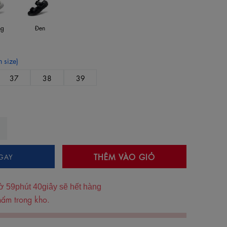
ng
Đen
 size)
37
38
39
THÊM VÀO GIỎ
GAY
ờ
59
phút
39
giây sẽ hết hàng
ẩm trong kho.