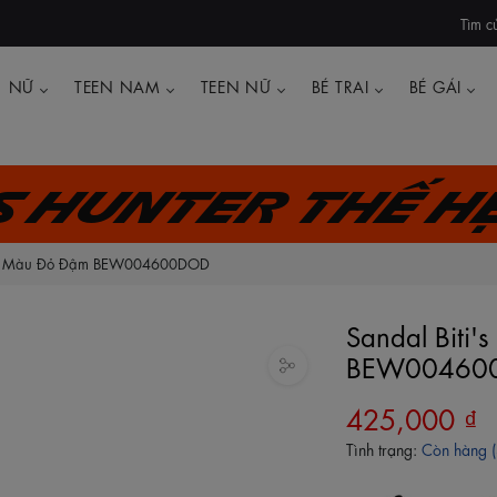
Tìm c
NỮ
TEEN NAM
TEEN NỮ
BÉ TRAI
BÉ GÁI
's Hunter thế h
 Nữ Màu Đỏ Đậm BEW004600DOD
Sandal Biti
BEW00460
425,000 ₫
Tình trạng:
Còn hàng (