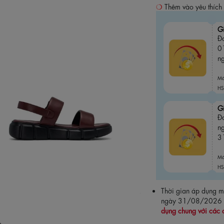
Thêm vào yêu thích
G
Đơ
0
n
M
HS
G
Đ
n
3
M
HS
Thời gian áp dụng
ngày 31/08/2026
dụng chung với các 