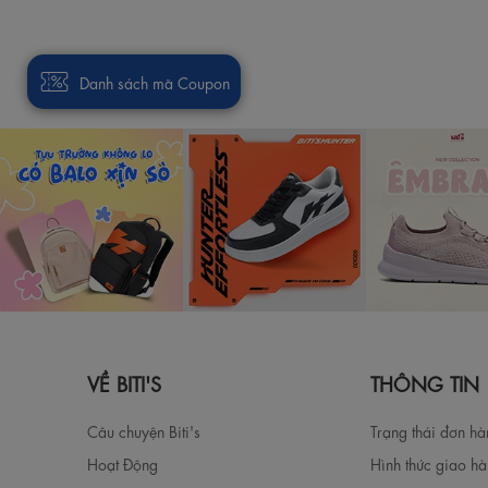
Danh sách mã Coupon
VỀ BITI'S
THÔNG TIN
Câu chuyện Biti's
Trạng thái đơn h
Hoạt Động
Hình thức giao h