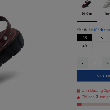
Đỏ Đậm
Trắ
Kích thước:
(Cách chọn
35
36
40
MUA N
Còn khoảng
2
gi
Chỉ còn
3
sản ph