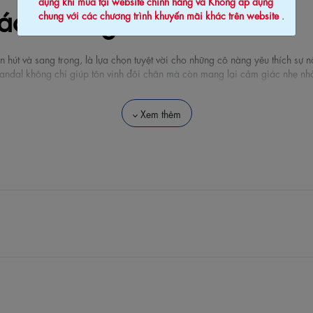
dụng khi mua tại website chính hãng và Không áp dụng
ách Riêng
chung với các chương trình khuyến mãi khác trên website
.
út và sang trọng, là lựa chọn tuyệt vời cho những cô nàng yêu thích sự nổi
 sandal không chỉ giúp tôn vinh đôi chân mà còn mang lại cảm giác nhẹ nh
Xem thêm
 Si PU cao cấp, mang lại bề mặt mịn màng, ôm sát bàn chân một cách êm 
ên tiến, tối ưu hóa trọng lượng giúp đôi sandal nhẹ tênh, giúp nàng di chuyể
còn có khả năng uốn gấp và đàn hồi cực tốt, giúp giày linh hoạt theo từn
ện đại với các đường rãnh cắt cá tính vừa giúp nâng chiều cao nhẹ nhàng, 
g trọng, rất tôn da và dễ dàng kết hợp cùng nhiều phong cách từ đồ côn