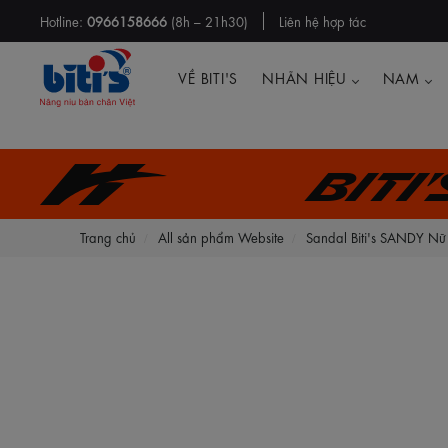
Hotline:
0966158666
(8h – 21h30)
Liên hệ hợp tác
VỀ BITI'S
NHÃN HIỆU
NAM
Biti
Trang chủ
All sản phẩm Website
Sandal Biti's SANDY