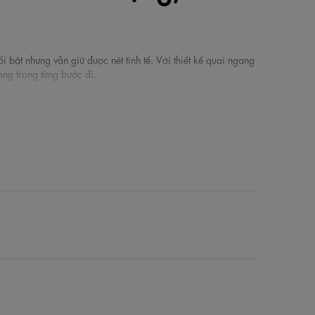
 bật nhưng vẫn giữ được nét tinh tế. Với thiết kế quai ngang
àng trong từng bước đi.
ái, giúp bạn thoải mái vận động suốt cả ngày dài mà
n thanh thoát và linh hoạt hơn.
g chuyển động tự nhiên của bàn chân.
vừa tạo sự vững chãi và thời thượng cho bộ trang phục.
g sở đến váy dạo phố năng động.