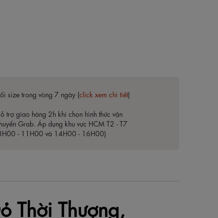
ổi size trong vòng 7 ngày (
click xem chi tiết
)
ỗ trợ giao hàng 2h khi chọn hình thức vận
huyển Grab. Áp dụng khu vực HCM T2 - T7
8H00 - 11H00 và 14H00 - 16H00)
ỏ Thời Thượng,