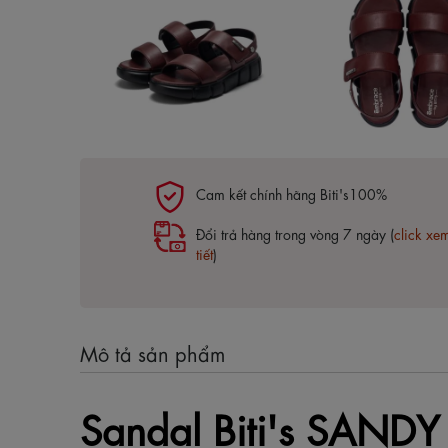
Cam kết chính hãng Biti's100%
Đổi trả hàng trong vòng 7 ngày (
click xe
tiết
)
Mô tả sản phẩm
Sandal Biti's SAND