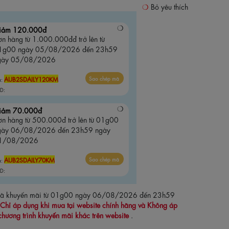
Bỏ yêu thích
iảm 120.000đ
n hàng từ 1.000.000đđ trở lên từ
1g00 ngày 05/08/2026 đến 23h59
gày 05/08/2026
AUB2SDAILY120KM
Sao chép mã
ã:
D:
iảm 70.000đ
ơn hàng từ 500.000đ trở lên từ 01g00
gày 06/08/2026 đến 23h59 ngày
1/08/2026
AUB2SDAILY70KM
Sao chép mã
ã:
D:
 mã khuyến mãi từ 01g00 ngày 06/08/2026 đến 23h59
Chỉ áp dụng khi mua tại website chính hãng và Không áp
chương trình khuyến mãi khác trên website
.