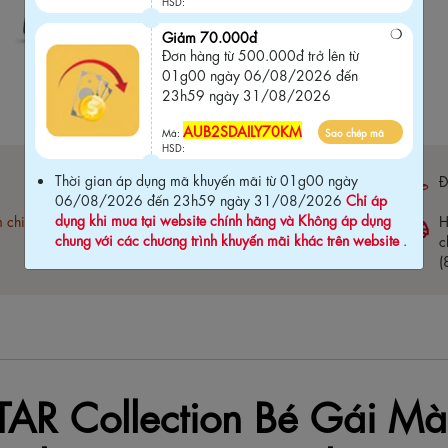
HSD:
Giảm 70.000đ
Đơn hàng từ 500.000đ trở lên từ
01g00 ngày 06/08/2026 đến
23h59 ngày 31/08/2026
AUB2SDAILY70KM
Mã:
Sao chép mã
HSD:
Thời gian áp dụng mã khuyến mãi từ 01g00 ngày
Bảo hành 03 tháng (
click xem chi tiết
)
Đ
06/08/2026 đến 23h59 ngày 31/08/2026
Chỉ áp
dụng khi mua tại website chính hãng và Không áp dụng
m chi
Free ship đơn hàng 1.5 Triệu
H
chung với các chương trình khuyến mãi khác trên website
.
c
(
STAR Collection Bé Gái M