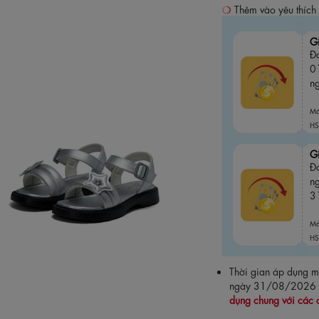
Thêm vào yêu thích
G
Đơ
0
n
M
HS
G
Đ
n
3
M
HS
Thời gian áp dụng
ngày 31/08/2026
dụng chung với các 