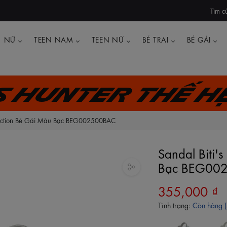
Tìm c
NỮ
TEEN NAM
TEEN NỮ
BÉ TRAI
BÉ GÁI
's Hunter thế h
llection Bé Gái Màu Bạc BEG002500BAC
Sandal Biti'
Bạc BEG00
355,000 ₫
Tình trạng:
Còn hàng (