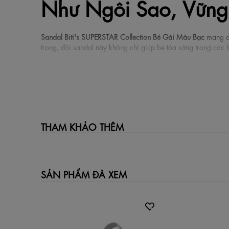
Như Ngôi Sao, Vững
Sandal Biti's SUPERSTAR Collection Bé Gái Màu Bạc
mang đế
trọng, đôi sandal này không chỉ giúp bé tỏa sáng trong các 
Đặc điểm nổi bật vượt trội
Thiết kế thời trang rạng rỡ: Tông màu bạc bắt mắt kết
Chất liệu quai Si PU mềm mại: Quai giày được làm từ
động.
THAM KHẢO THÊM
Công nghệ đế IP siêu nhẹ: Sử dụng chất liệu IP tiên ti
Vững chắc và an toàn: Kết cấu giày vững chắc kết hợp 
Tiện dụng cho bé: Quai hậu thiết kế khóa cài chắc ch
Thông số kỹ thuật sản phẩm
SẢN PHẨM ĐÃ XEM
Thương hiệu: Biti's Việt Nam.
Dòng sản phẩm: SUPERSTAR Collection.
Màu sắc: Bạc (Silver) phối đế đen.
Kích cỡ (Size): 28, 29, 30, 31, 32, 33, 34.
Chất liệu quai: Si PU mềm.