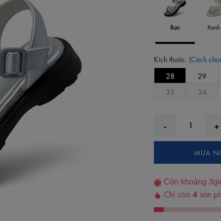
Bạc
Xanh
Kích thước:
(Cách chọn
28
29
33
34
MUA N
Còn khoảng
3
gi
Chỉ còn
4
sản ph