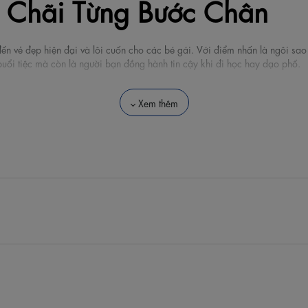
 Chãi Từng Bước Chân
n vẻ đẹp hiện đại và lôi cuốn cho các bé gái. Với điểm nhấn là ngôi sao
buổi tiệc mà còn là người bạn đồng hành tin cậy khi đi học hay dạo phố.
Xem thêm
 hợp cùng biểu tượng ngôi sao Superstar tạo nên phong cách trẻ trung, đầy 
 Si PU cao cấp, mang lại cảm giác êm, mềm mại, giúp làn da nhạy cảm củ
ến giúp bộ đế có trọng lượng siêu nhẹ, đảm bảo sự linh hoạt cho bé trong m
với mặt đế có độ ma sát, chống trơn trượt tốt, bảo vệ bé an toàn trên mọi 
ắn giúp bé dễ dàng điều chỉnh độ ôm vừa vặn theo cổ chân.