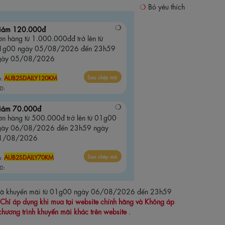
Bỏ yêu thích
iảm 120.000đ
n hàng từ 1.000.000đđ trở lên từ
1g00 ngày 05/08/2026 đến 23h59
gày 05/08/2026
AUB2SDAILY120KM
Sao chép mã
ã:
D:
iảm 70.000đ
ơn hàng từ 500.000đ trở lên từ 01g00
gày 06/08/2026 đến 23h59 ngày
1/08/2026
AUB2SDAILY70KM
Sao chép mã
ã:
D:
 mã khuyến mãi từ 01g00 ngày 06/08/2026 đến 23h59
Chỉ áp dụng khi mua tại website chính hãng và Không áp
chương trình khuyến mãi khác trên website
.