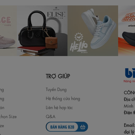
TRỢ GIÚP
àng
Tuyển Dụng
CÔNG
àng
Hệ thống cửa hàng
Địa ch
Minh
oán
Liên hệ hợp tác
Điện t
chọn Size
Q&A
Email
ize
đại lý 
ả