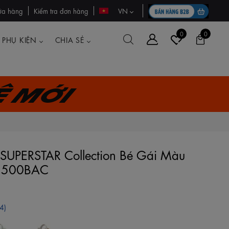
ửa hàng
Kiểm tra đơn hàng
VN
0
0
PHỤ KIỆN
CHIA SẺ
ệ mới
s SUPERSTAR Collection Bé Gái Màu
2500BAC
4)