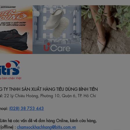
 TY TNHH SẢN XUẤT HÀNG TIÊU DÙNG BÌNH TIÊN
ỉ:
22 Lý Chiêu Hoàng, Phường 10, Quận 6, TP. Hồ Chí
hoại:
(028) 38 753 443
:Liên hệ các vấn đề về đơn hàng Online, kênh cửa hàng,
(offline) :
chamsockhachhang@bitis.com.vn