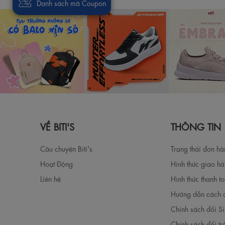
Danh sách mã Coupon
VỀ BITI'S
THÔNG TIN
Câu chuyện Biti's
Trạng thái đơn h
Hoạt Động
Hình thức giao h
Liên hệ
Hình thức thanh t
Hướng dẫn cách 
Chính sách đổi S
Chính sách đổi tr