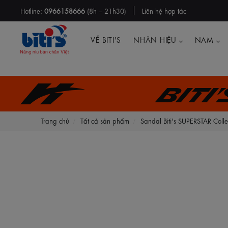
Hotline:
0966158666
(8h – 21h30)
Liên hệ hợp tác
VỀ BITI'S
NHÃN HIỆU
NAM
Biti
Trang chủ
Tất cả sản phẩm
Sandal Biti's SUPERSTAR Co