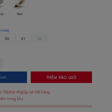
 Lá
Kem
 size)
30
31
32
THÊM VÀO GIỎ
GAY
ờ
59
phút
38
giây sẽ hết hàng
ẩm trong kho.