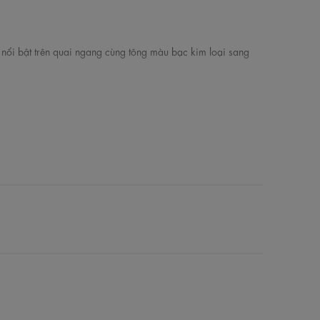
 nổi bật trên quai ngang cùng tông màu bạc kim loại sang
sức hút.
a bé luôn được nâng niu và không bị trầy xước khi vận
ọi hoạt động vui chơi.
địa hình khác nhau.