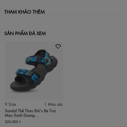
THAM KHẢO THÊM
SẢN PHẨM ĐÃ XEM
9 Size
1 Màu sắc
Sandal Thể Thao Biti's Bé Trai
Màu Xanh Dương
BEB002900XDG
320,000 ₫