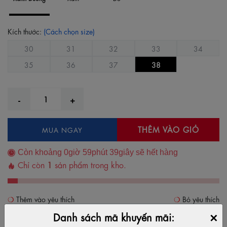
Kích thước:
(Cách chọn size)
30
31
32
33
34
35
36
37
38
THÊM VÀO GIỎ
MUA NGAY
Còn khoảng
0
giờ
59
phút
39
giây sẽ hết hàng
Chỉ còn
1
sản phẩm trong kho.
Thêm vào yêu thích
Bỏ yêu thích
×
Danh sách mã khuyến mãi:
Giảm 120.000đ