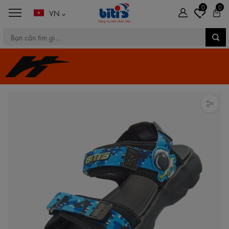
0
0
VN