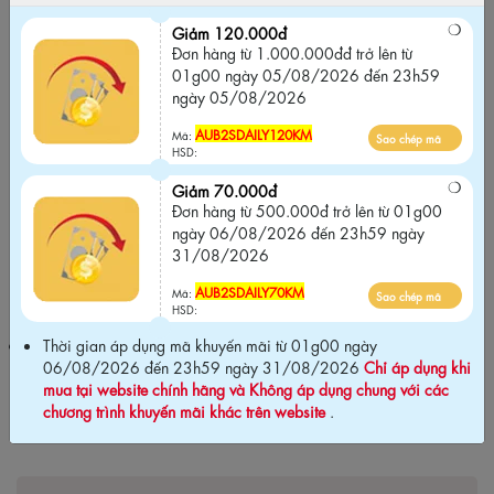
Đơn hàng từ 1.000.000đđ trở lên từ 01g00
ngày 05/08/2026 đến 23h59 ngày
Giảm 120.000đ
05/08/2026
Đơn hàng từ 1.000.000đđ trở lên từ
01g00 ngày 05/08/2026 đến 23h59
AUB2SDAILY120KM
Sao chép mã
ngày 05/08/2026
Mã:
HSD:
AUB2SDAILY120KM
Mã:
Sao chép mã
HSD:
Giảm 70.000đ
Đơn hàng từ 500.000đ trở lên từ 01g00
Giảm 70.000đ
ngày 06/08/2026 đến 23h59 ngày
Đơn hàng từ 500.000đ trở lên từ 01g00
31/08/2026
ngày 06/08/2026 đến 23h59 ngày
31/08/2026
AUB2SDAILY70KM
Sao chép mã
Mã:
AUB2SDAILY70KM
HSD:
Mã:
Sao chép mã
HSD:
Thời gian áp dụng mã khuyến mãi từ 01g00 ngày 06/08/2026
Thời gian áp dụng mã khuyến mãi từ 01g00 ngày
đến 23h59 ngày 31/08/2026
Chỉ áp dụng khi mua tại website
06/08/2026 đến 23h59 ngày 31/08/2026
Chỉ áp dụng khi
chính hãng và Không áp dụng chung với các chương trình khuyến
mua tại website chính hãng và Không áp dụng chung với các
mãi khác trên website
.
chương trình khuyến mãi khác trên website
.